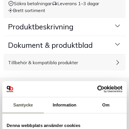
Säkra betalningar
Leverans 1–3 dagar
Brett sortiment
Handla efter bransch
Produktbeskrivning
Varumärken
Dokument & produktblad
Outlet
Om Bakers
Tillbehör & kompatibla produkter
Kundtjänst
Liknande produkter
Kontakt
Samtycke
Information
Om
Andra kunder tittade även på
Denna webbplats använder cookies