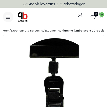
Snabb leverans 3-5 arbetsdagar
Logga in
Favoriter
V
0
0
/
/
/
Hem
Exponering & servering
Exponering
Klämma jumbo svart 10-pack
Nyheter
Bakers Pureline
Bageriplåtar & bakformar
Stickvagnar & transport
Utensilier