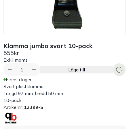
Bord
Råvaruhantering & lagring
Maskiner & apparater
Klämma jumbo svart 10-pack
555kr
Exponering & servering
Exkl. moms
1
Lägg till
Städutrustning
Finns i lager
Svart plastklämma.
Arbetskläder
Längd 97 mm, bredd 50 mm.
10-pack
Artikelnr:
12399-S
Plåtbyte
Monin