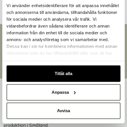
Vi använder enhetsidentifierare för att anpassa innehållet
och annonserna till användarna, tillhandahålla funktioner
för sociala medier och analysera vår trafik. Vi
vidarebefordrar även sådana identifierare och annan
information från din enhet till de sociala medier och
Snabb leverans
Välkommen till Bakers!
annons- och analysföretag som vi samarbetar med.
Leverans inom 3-5 arbetsdagar.
Handlar du som företag eller privatperson?
Dessa kan i sin tur kombinera informationen med annan
Brett sortiment
Fortsätt som privatperson
information som du har tillhandahållit eller som de har
Över 30 000 produkter
Fortsätt som företag
samlat in när du har använt deras tjänster.
Egen produktion
Designat och tillverkat i Småland
Tillåt alla
Anpassa
Avvisa
Bakers är en helhetsleverantör av professionell
utrustning för bageri, konditori och restaurang – med egen
produktion i Småland.