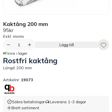
Bord
Råvaruhantering & lagring
Kaktång 200 mm
95kr
Exkl. moms
Maskiner & apparater
1
Lägg till
Exponering & servering
Finns i lager
Rostfri kaktång
Städutrustning
Längd: 200 mm
Arbetskläder
Artikelnr:
19073
Plåtbyte
Säkra betalningar
Leverans 1–3 dagar
Monin
Brett sortiment