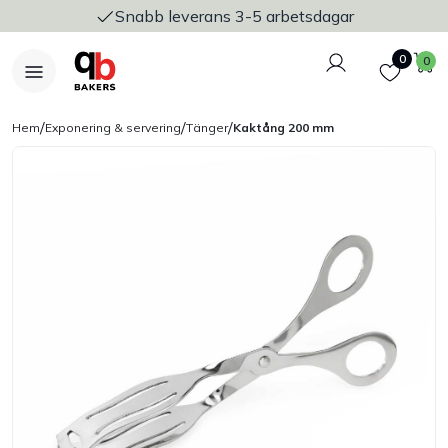
Snabb leverans 3-5 arbetsdagar
Logga in
Favoriter
V
0
0
/
/
/
Hem
Exponering & servering
Tänger
Kaktång 200 mm
Nyheter
Bakers Pureline
Bageriplåtar & bakformar
Stickvagnar & transport
Utensilier