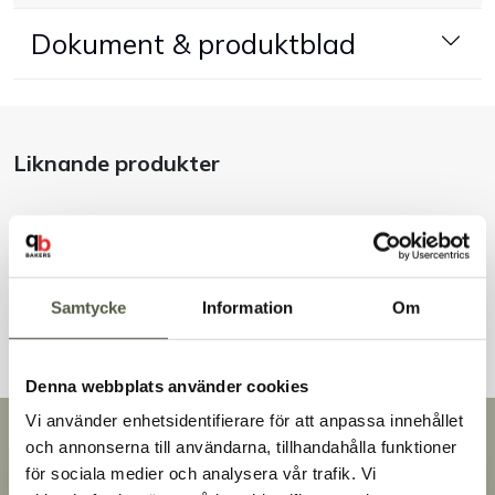
Dokument & produktblad
Handla efter bransch
Varumärken
Liknande produkter
Outlet
Om Bakers
Andra kunder tittade även på
Kundtjänst
Samtycke
Information
Om
Kontakt
Denna webbplats använder cookies
Vi använder enhetsidentifierare för att anpassa innehållet
Snabb leverans
och annonserna till användarna, tillhandahålla funktioner
Leverans inom 3-5 arbetsdagar.
för sociala medier och analysera vår trafik. Vi
Brett sortiment