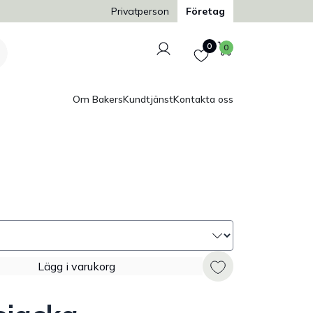
Trygg och säker betalning
Privatperson
Företag
Logga in
Favoriter
Varukorg
0
0
Om Bakers
Kundtjänst
Kontakta oss
Lägg i varukorg