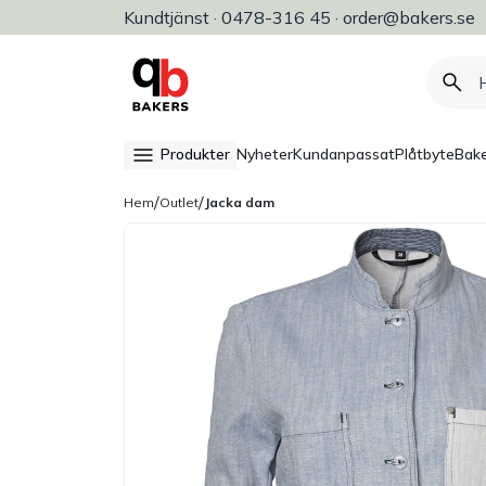
Kundtjänst · 0478-316 45 · order@bakers.se
Allt för bageri, konditori & restaura
Produkter
Nyheter
Kundanpassat
Plåtbyte
Bake
/
/
Hem
Outlet
Jacka dam