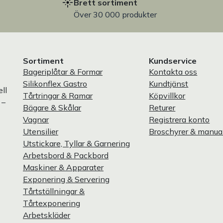
Brett sortiment
Över 30 000 produkter
Sortiment
Kundservice
Bageriplåtar & Formar
Kontakta oss
Silikonflex Gastro
Kundtjänst
ll
Tårtringar & Ramar
Köpvillkor
 –
Bägare & Skålar
Returer
Vagnar
Registrera konto
Utensilier
Broschyrer & manua
Utstickare, Tyllar & Garnering
Arbetsbord & Packbord
Maskiner & Apparater
Exponering & Servering
Tårtställningar &
Tårtexponering
Arbetskläder