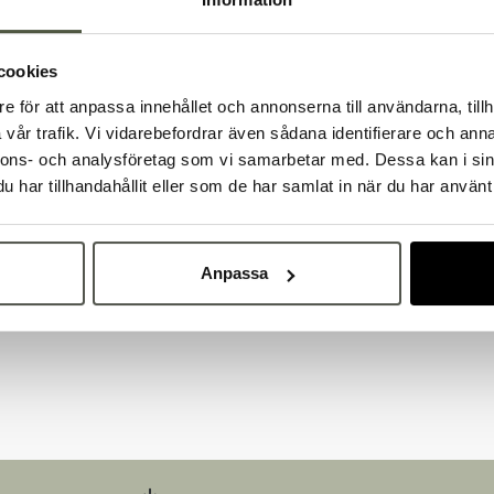
cookies
e för att anpassa innehållet och annonserna till användarna, tillh
Välkommen till Bakers!
vår trafik. Vi vidarebefordrar även sådana identifierare och anna
Handlar du som företag eller privatperson?
nnons- och analysföretag som vi samarbetar med. Dessa kan i sin
Fortsätt som privatperson
Fortsätt som företag
har tillhandahållit eller som de har samlat in när du har använt 
Anpassa
på