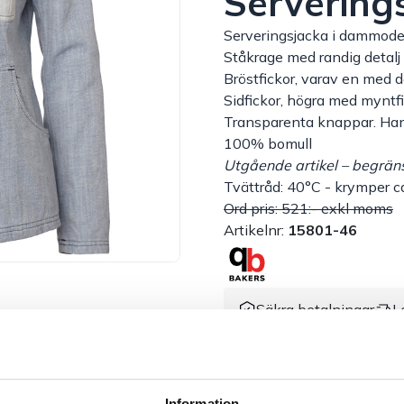
Servering
Serveringsjacka i dammodel
Ståkrage med randig detalj 
Bröstfickor, varav en med 
Sidfickor, högra med myntfi
Transparenta knappar. Han
100% bomull
Utgående artikel – begränsa
Tvättråd: 40°C - krymper c
Ord pris: 521:- exkl moms
Artikelnr:
15801-46
Säkra betalningar
L
Dokument &
Information