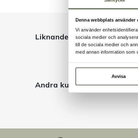
Denna webbplats använder 
Vi använder enhetsidentifierar
Liknande produkter
sociala medier och analysera 
till de sociala medier och a
med annan information som du 
Avvisa
Andra kunder tittade även 