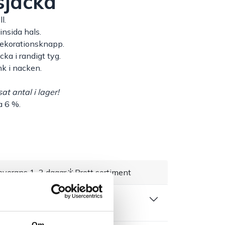
sjacka
l.
insida hals.
dekorationsknapp.
cka i randigt tyg.
k i nacken.
t antal i lager!
a 6 %.
everans 1–3 dagar
Brett sortiment
 produktblad
Om