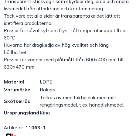
Transparent stickvagn som skyddar deg, bröd och andra
livsmedel från uttorkning och kontaminering.
Handla efter bransch
Tack vare att alla sidor är transparenta är det lätt att
idetifiera produkterna.
Varumärken
Passar för såväl kyl som frys. Tål temperatur upp till ca
60°C
Huvarna har dragkedja av hög kvalitet och lång
Outlet
hållbarhet.
Passar för vagnar med plåtmått från 600x400 mm till
Om Bakers
630x470 mm
Kundtjänst
Material
LDPE
Varumärke
Bakers
Torkas av med fuktig duk med milt
Kontakt
Skötselråd
rengöringsmedel, t ex handdiskmedel.
Ursprungsland
Kina
Artikelnr:
11063-1