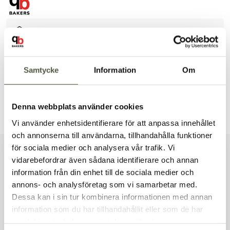
Säkra betalningar
Leverans 1–3 dagar
Brett sortiment
Produktbeskrivning
Samtycke
Information
Om
Dokument & produktblad
Denna webbplats använder cookies
Vi använder enhetsidentifierare för att anpassa innehållet
och annonserna till användarna, tillhandahålla funktioner
för sociala medier och analysera vår trafik. Vi
Liknande produkter
vidarebefordrar även sådana identifierare och annan
information från din enhet till de sociala medier och
Välkommen till Bakers!
annons- och analysföretag som vi samarbetar med.
Handlar du som företag eller privatperson?
Dessa kan i sin tur kombinera informationen med annan
Fortsätt som privatperson
information som du har tillhandahållit eller som de har
Fortsätt som företag
Andra kunder tittade även på
samlat in när du har använt deras tjänster.