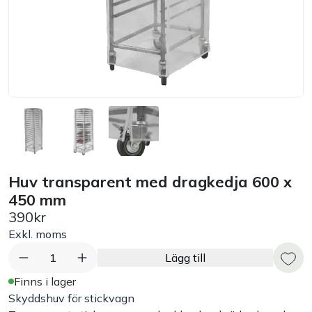
Bord
Råvaruhantering & lagring
Maskiner & apparater
Exponering & servering
Huv transparent med dragkedja 600 x
Städutrustning
450 mm
390kr
Arbetskläder
Exkl. moms
1
Lägg till
Plåtbyte
Finns i lager
Skyddshuv för stickvagn
Monin