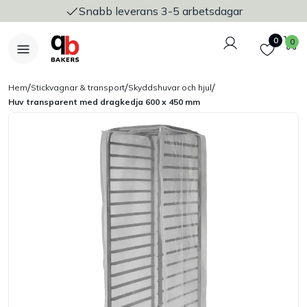
Snabb leverans 3-5 arbetsdagar
Logga in
Favoriter
V
0
0
/
/
/
Hem
Stickvagnar & transport
Skyddshuvar och hjul
Huv transparent med dragkedja 600 x 450 mm
Nyheter
Bakers Pureline
Bageriplåtar & bakformar
Stickvagnar & transport
Utensilier