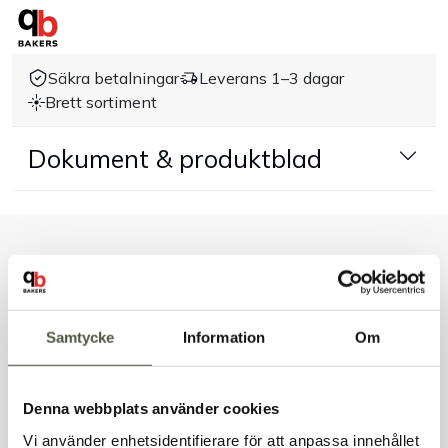
Handla efter bransch
Säkra betalningar
Leverans 1–3 dagar
Varumärken
Brett sortiment
Dokument & produktblad
Outlet
Om Bakers
Liknande produkter
Kundtjänst
Kontakt
Samtycke
Information
Om
Andra kunder tittade även på
Denna webbplats använder cookies
Vi använder enhetsidentifierare för att anpassa innehållet