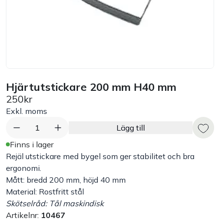
Bord
Råvaruhantering & lagring
Maskiner & apparater
Hjärtutstickare 200 mm H40 mm
250kr
Exponering & servering
Exkl. moms
Städutrustning
1
Lägg till
Finns i lager
Arbetskläder
Rejäl utstickare med bygel som ger stabilitet och bra
ergonomi.
Mått: bredd 200 mm, höjd 40 mm
Plåtbyte
Material: Rostfritt stål
Skötselråd: Tål maskindisk
Monin
Artikelnr:
10467