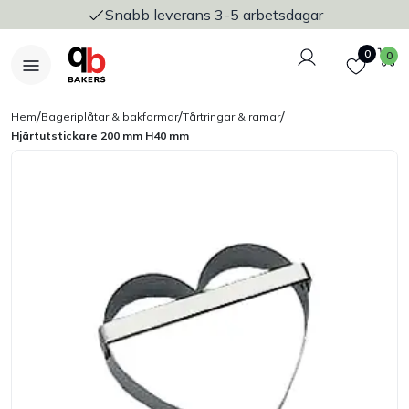
Snabb leverans 3-5 arbetsdagar
Logga in
Favoriter
V
0
0
/
/
/
Hem
Bageriplåtar & bakformar
Tårtringar & ramar
Hjärtutstickare 200 mm H40 mm
Nyheter
Bakers Pureline
Bageriplåtar & bakformar
Stickvagnar & transport
Utensilier