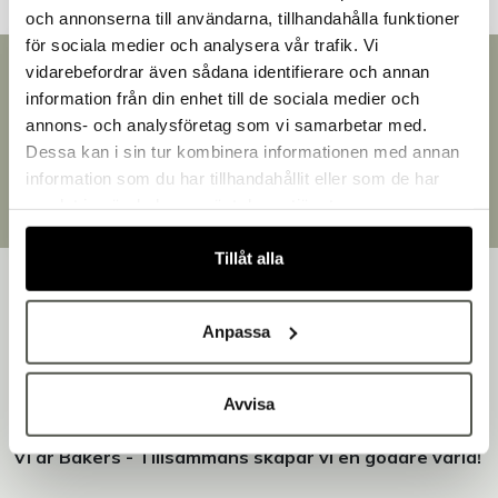
och annonserna till användarna, tillhandahålla funktioner
för sociala medier och analysera vår trafik. Vi
vidarebefordrar även sådana identifierare och annan
Snabb leverans
information från din enhet till de sociala medier och
Leverans inom 3-5 arbetsdagar.
Välkommen till Bakers!
annons- och analysföretag som vi samarbetar med.
Brett sortiment
Handlar du som företag eller privatperson?
Dessa kan i sin tur kombinera informationen med annan
Över 30 000 produkter
Fortsätt som privatperson
information som du har tillhandahållit eller som de har
Egen produktion
Fortsätt som företag
samlat in när du har använt deras tjänster.
Designat och tillverkat i Småland
Tillåt alla
Anpassa
Bakers är en helhetsleverantör av professionell
utrustning för bageri, konditori och restaurang – med egen
Avvisa
produktion i Småland.
Vi är Bakers - Tillsammans skapar vi en godare värld!