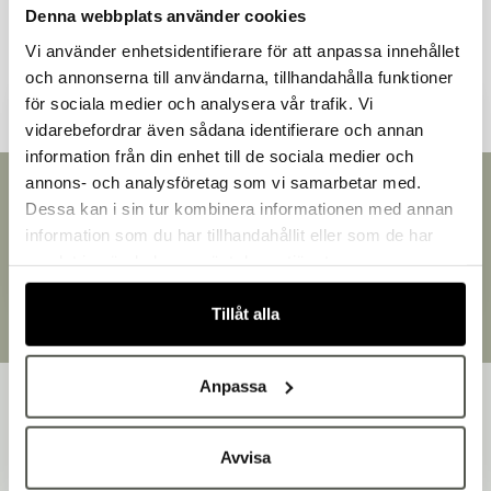
Denna webbplats använder cookies
Andra kunder tittade även på
Vi använder enhetsidentifierare för att anpassa innehållet
och annonserna till användarna, tillhandahålla funktioner
för sociala medier och analysera vår trafik. Vi
vidarebefordrar även sådana identifierare och annan
information från din enhet till de sociala medier och
Välkommen till Bakers!
annons- och analysföretag som vi samarbetar med.
Handlar du som företag eller privatperson?
Snabb leverans
Dessa kan i sin tur kombinera informationen med annan
Leverans inom 3-5 arbetsdagar.
Fortsätt som privatperson
information som du har tillhandahållit eller som de har
Brett sortiment
Fortsätt som företag
samlat in när du har använt deras tjänster.
Över 30 000 produkter
Egen produktion
Tillåt alla
Designat och tillverkat i Småland
Anpassa
Avvisa
Bakers är en helhetsleverantör av professionell