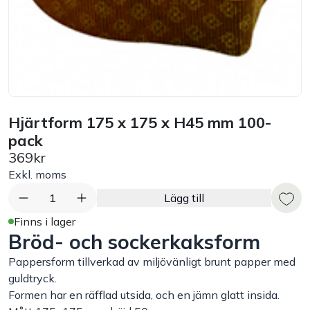
Bord
Råvaruhantering & lagring
Maskiner & apparater
Hjärtform 175 x 175 x H45 mm 100-
pack
Exponering & servering
369kr
Exkl. moms
Städutrustning
1
Lägg till
Arbetskläder
Finns i lager
Bröd- och sockerkaksform
Plåtbyte
Pappersform tillverkad av miljövänligt brunt papper med
guldtryck.
Formen har en räfflad utsida, och en jämn glatt insida.
Monin