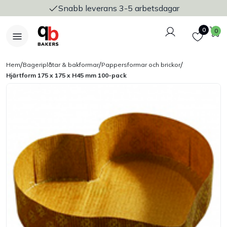
Snabb leverans 3-5 arbetsdagar
Logga in
Favoriter
V
0
0
/
/
/
Hem
Bageriplåtar & bakformar
Pappersformar och brickor
Hjärtform 175 x 175 x H45 mm 100-pack
Nyheter
Bakers Pureline
Bageriplåtar & bakformar
Stickvagnar & transport
Utensilier