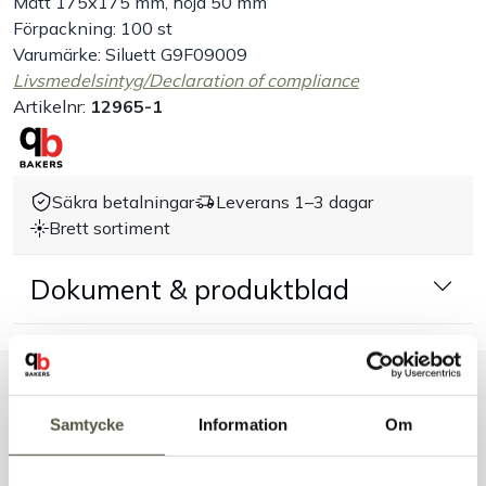
Mått 175x175 mm, höjd 50 mm
Förpackning: 100 st
Handla efter bransch
Varumärke: Siluett G9F09009
Livsmedelsintyg/Declaration of compliance
Varumärken
Artikelnr:
12965-1
Outlet
Säkra betalningar
Leverans 1–3 dagar
Brett sortiment
Om Bakers
Dokument & produktblad
Kundtjänst
Kontakt
Liknande produkter
Samtycke
Information
Om