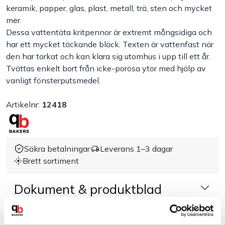
keramik, papper, glas, plast, metall, trä, sten och mycket
Handla efter bransch
mer.
Dessa vattentäta kritpennor är extremt mångsidiga och
har ett mycket täckande bläck. Texten är vattenfast när
Varumärken
den har torkat och kan klara sig utomhus i upp till ett år.
Tvättas enkelt bort från icke-porösa ytor med hjälp av
Outlet
vanligt fönsterputsmedel.
Artikelnr:
12418
Om Bakers
Kundtjänst
Säkra betalningar
Leverans 1–3 dagar
Brett sortiment
Kontakt
Dokument & produktblad
Tillbehör & kompatibla produkter