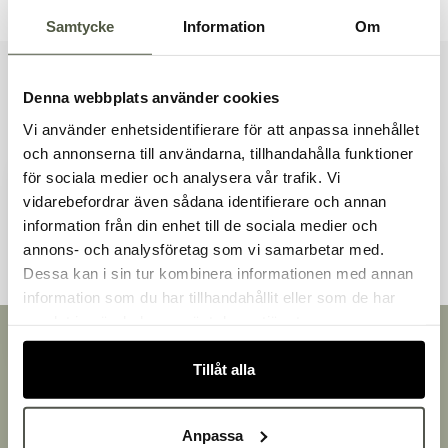
Samtycke
Information
Om
Liknande produkter
Denna webbplats använder cookies
Vi använder enhetsidentifierare för att anpassa innehållet
och annonserna till användarna, tillhandahålla funktioner
för sociala medier och analysera vår trafik. Vi
vidarebefordrar även sådana identifierare och annan
Andra kunder tittade även på
information från din enhet till de sociala medier och
Välkommen till Bakers!
annons- och analysföretag som vi samarbetar med.
Handlar du som företag eller privatperson?
Dessa kan i sin tur kombinera informationen med annan
Fortsätt som privatperson
information som du har tillhandahållit eller som de har
Fortsätt som företag
samlat in när du har använt deras tjänster.
Snabb leverans
Leverans inom 3-5 arbetsdagar.
Tillåt alla
Brett sortiment
Över 30 000 produkter
Anpassa
Egen produktion