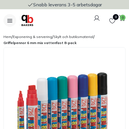
Snabb leverans 3-5 arbetsdagar
Logga in
Favoriter
V
0
0
/
/
/
Hem
Exponering & servering
Skylt och butiksmaterial
Griffelpennor 6 mm mix vattenfast 8-pack
Nyheter
Bakers Pureline
Bageriplåtar & bakformar
Stickvagnar & transport
Utensilier