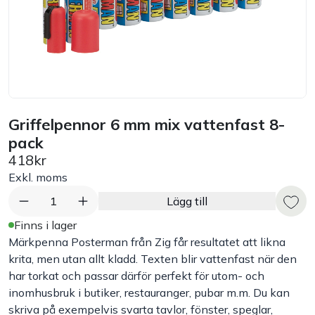
Bord
Råvaruhantering & lagring
Maskiner & apparater
Griffelpennor 6 mm mix vattenfast 8-
pack
Exponering & servering
418kr
Exkl. moms
Städutrustning
1
Lägg till
Arbetskläder
Finns i lager
Märkpenna Posterman från Zig får resultatet att likna
krita, men utan allt kladd. Texten blir vattenfast när den
Plåtbyte
har torkat och passar därför perfekt för utom- och
inomhusbruk i butiker, restauranger, pubar m.m. Du kan
Monin
skriva på exempelvis svarta tavlor, fönster, speglar,