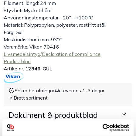
Filament, längd: 24 mm
Styvhet: Mycket hård
Handla efter bransch
Användningstemperatur: -20° - +100°C
Material: Polypropylen, polyester, rostfritt stål.
Varumärken
Färg: Gul
Maskindiskbar i max 93°C
Outlet
Varumärke: Vikan 70416
Livsmedelsintyg/Declaration of compliance
Produktblad
Om Bakers
Artikelnr:
12846-GUL
Kundtjänst
Säkra betalningar
Leverans 1–3 dagar
Brett sortiment
Kontakt
Dokument & produktblad
Tillbehör & kompatibla produkter