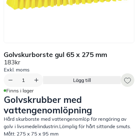
Bord
Råvaruhantering & lagring
Maskiner & apparater
Golvskurborste gul 65 x 275 mm
183kr
Exponering & servering
Exkl. moms
Städutrustning
1
Lägg till
Finns i lager
Golvskrubber med
Arbetskläder
vattengenomlöpning
Plåtbyte
Hård skurborste med vattengenomlöp för rengöring av
golv i livsmedelindustrin.Lämplig för hårt sittande smuts.
Monin
Mått: 275 x 75 x 95 mm