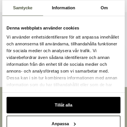
Samtycke
Information
Om
Liknande produkter
Denna webbplats använder cookies
Vi använder enhetsidentifierare för att anpassa innehållet
och annonserna till användarna, tillhandahålla funktioner
för sociala medier och analysera vår trafik. Vi
vidarebefordrar även sådana identifierare och annan
Andra kunder tittade även på
information från din enhet till de sociala medier och
Välkommen till Bakers!
annons- och analysföretag som vi samarbetar med.
Handlar du som företag eller privatperson?
Dessa kan i sin tur kombinera informationen med annan
Fortsätt som privatperson
information som du har tillhandahållit eller som de har
Fortsätt som företag
samlat in när du har använt deras tjänster.
Snabb leverans
Leverans inom 3-5 arbetsdagar.
Tillåt alla
Brett sortiment
Över 30 000 produkter
Anpassa
Egen produktion