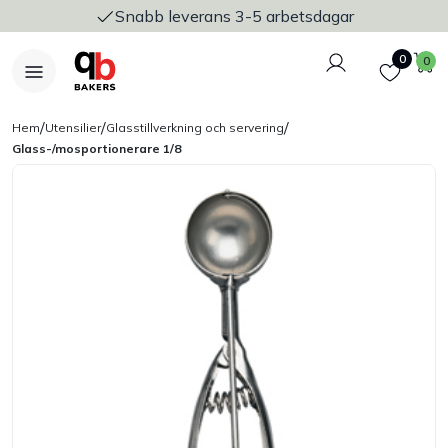
Snabb leverans 3-5 arbetsdagar
Logga in
Favoriter
V
0
0
/
/
/
Hem
Utensilier
Glasstillverkning och servering
Glass-/mosportionerare 1/8
Nyheter
Bakers Pureline
Bageriplåtar & bakformar
Stickvagnar & transport
Utensilier