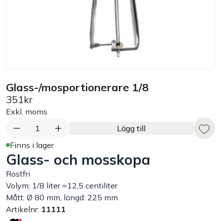
Bord
Råvaruhantering & lagring
Maskiner & apparater
Glass-/mosportionerare 1/8
351kr
Exponering & servering
Exkl. moms
Städutrustning
1
Lägg till
Finns i lager
Glass- och mosskopa
Arbetskläder
Rostfri
Plåtbyte
Volym: 1/8 liter =12,5 centiliter
Mått: Ø 80 mm, längd: 225 mm
Artikelnr:
11111
Monin