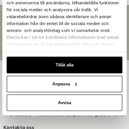
och annonserna till användarna, tillhandahålla funktioner
för sociala medier och analysera vår trafik. Vi
Snabb leverans
vidarebefordrar även sådana identifierare och annan
Leverans inom 3-5 arbetsdagar.
information från din enhet till de sociala medier och
Välkommen till Bakers!
Brett sortiment
annons- och analysföretag som vi samarbetar med.
Handlar du som företag eller privatperson?
Över 30 000 produkter
Dessa kan i sin tur kombinera informationen med annan
Fortsätt som privatperson
Egen produktion
information som du har tillhandahållit eller som de har
Fortsätt som företag
Designat och tillverkat i Småland
samlat in när du har använt deras tjänster.
Tillåt alla
Anpassa
Bakers är en helhetsleverantör av professionell
utrustning för bageri, konditori och restaurang – med egen
Avvisa
produktion i Småland.
Vi är Bakers - Tillsammans skapar vi en godare värld!
Kontakta oss