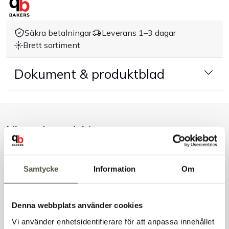
Handla efter bransch
Säkra betalningar
Leverans 1–3 dagar
Brett sortiment
Varumärken
Dokument & produktblad
Outlet
Om Bakers
Liknande produkter
Kundtjänst
Kontakt
Samtycke
Information
Om
Andra kunder tittade även på
Denna webbplats använder cookies
Vi använder enhetsidentifierare för att anpassa innehållet