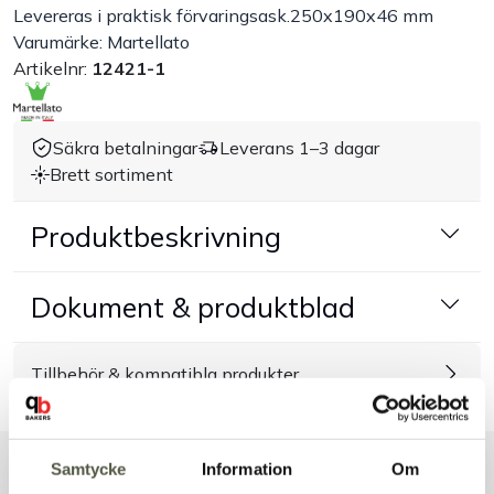
Levereras i praktisk förvaringsask.250x190x46 mm
Varumärke: Martellato
Handla efter bransch
Artikelnr:
12421-1
Varumärken
Säkra betalningar
Leverans 1–3 dagar
Outlet
Brett sortiment
Produktbeskrivning
Om Bakers
Kundtjänst
Dokument & produktblad
Kontakt
Tillbehör & kompatibla produkter
Samtycke
Information
Om
Liknande produkter