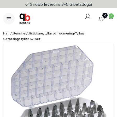
Snabb leverans 3-5 arbetsdagar
Logga in
Favoriter
V
0
0
/
/
/
/
Hem
Utensilier
Utstickare, tyllar och garnering
Tyllar
Garneringstyllar 52-set
Nyheter
Bakers Pureline
Bageriplåtar & bakformar
Stickvagnar & transport
Utensilier