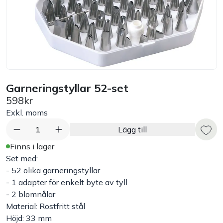
Bord
Råvaruhantering & lagring
Maskiner & apparater
Garneringstyllar 52-set
598kr
Exponering & servering
Exkl. moms
Städutrustning
1
Lägg till
Finns i lager
Arbetskläder
Set med:
- 52 olika garneringstyllar
- 1 adapter för enkelt byte av tyll
Plåtbyte
- 2 blomnålar
Material: Rostfritt stål
Monin
Höjd: 33 mm