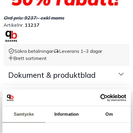
Handla efter bransch
Ord pris: 9237:- exkl moms
Artikelnr:
11217
Varumärken
Outlet
Säkra betalningar
Leverans 1–3 dagar
Brett sortiment
Om Bakers
Dokument & produktblad
Kundtjänst
Kontakt
Liknande produkter
Samtycke
Information
Om