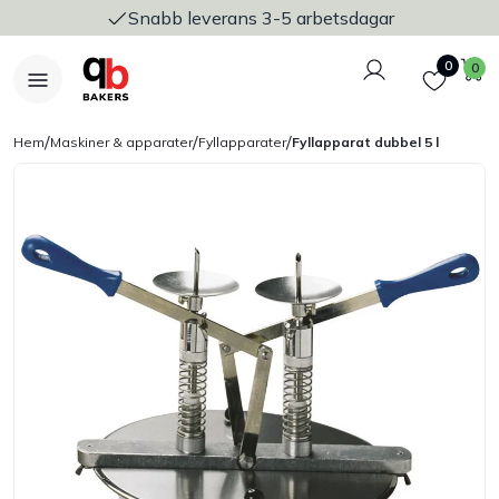
Snabb leverans 3-5 arbetsdagar
Logga in
Favoriter
V
0
0
/
/
/
Hem
Maskiner & apparater
Fyllapparater
Fyllapparat dubbel 5 l
Nyheter
Bakers Pureline
Bageriplåtar & bakformar
Stickvagnar & transport
Utensilier