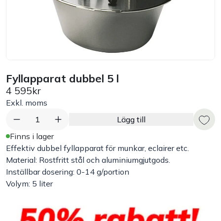
Bord
Råvaruhantering & lagring
Maskiner & apparater
Fyllapparat dubbel 5 l
4 595kr
Exponering & servering
Exkl. moms
1
Lägg till
Städutrustning
Finns i lager
Effektiv dubbel fyllapparat för munkar, eclairer etc.
Arbetskläder
Material: Rostfritt stål och aluminiumgjutgods.
Inställbar dosering: 0-14 g/portion
Volym: 5 liter
Plåtbyte
Monin