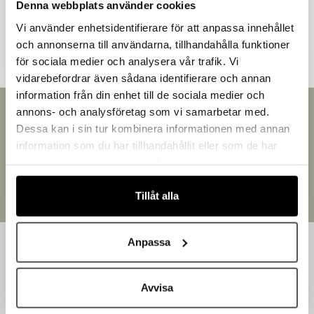
Denna webbplats använder cookies
Andra kunder tittade även på
Vi använder enhetsidentifierare för att anpassa innehållet
och annonserna till användarna, tillhandahålla funktioner
för sociala medier och analysera vår trafik. Vi
vidarebefordrar även sådana identifierare och annan
information från din enhet till de sociala medier och
Välkommen till Bakers!
annons- och analysföretag som vi samarbetar med.
Snabb leverans
Handlar du som företag eller privatperson?
Dessa kan i sin tur kombinera informationen med annan
Leverans inom 3-5 arbetsdagar.
Fortsätt som privatperson
information som du har tillhandahållit eller som de har
Brett sortiment
Fortsätt som företag
samlat in när du har använt deras tjänster.
Över 30 000 produkter
Egen produktion
Tillåt alla
Designat och tillverkat i Småland
Anpassa
Avvisa
Bakers är en helhetsleverantör av professionell