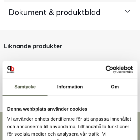
Dokument & produktblad
Handla efter bransch
Varumärken
Liknande produkter
Outlet
Om Bakers
Andra kunder tittade även på
Kundtjänst
Samtycke
Information
Om
Kontakt
Denna webbplats använder cookies
Vi använder enhetsidentifierare för att anpassa innehållet
Snabb leverans
och annonserna till användarna, tillhandahålla funktioner
Leverans inom 3-5 arbetsdagar.
för sociala medier och analysera vår trafik. Vi
Brett sortiment