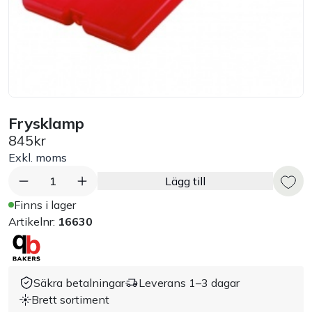
Bord
Råvaruhantering & lagring
Maskiner & apparater
Frysklamp
845kr
Exponering & servering
Exkl. moms
Städutrustning
1
Lägg till
Finns i lager
Arbetskläder
Artikelnr:
16630
Plåtbyte
Säkra betalningar
Leverans 1–3 dagar
Brett sortiment
Monin