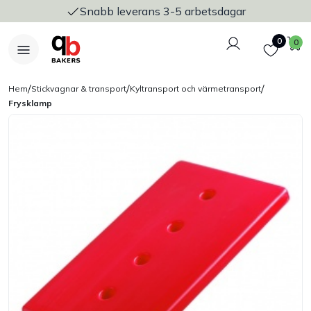
Snabb leverans 3-5 arbetsdagar
Logga in
Favoriter
V
0
0
/
/
/
Hem
Stickvagnar & transport
Kyltransport och värmetransport
Frysklamp
Nyheter
Bakers Pureline
Bageriplåtar & bakformar
Stickvagnar & transport
Utensilier