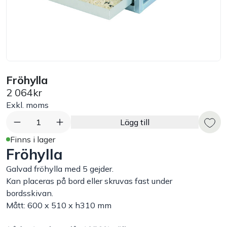
Bord
Råvaruhantering & lagring
Maskiner & apparater
Fröhylla
2 064kr
Exponering & servering
Exkl. moms
1
Lägg till
Städutrustning
Finns i lager
Fröhylla
Arbetskläder
Galvad fröhylla med 5 gejder.
Kan placeras på bord eller skruvas fast under
Plåtbyte
bordsskivan.
Mått: 600 x 510 x h310 mm
Monin