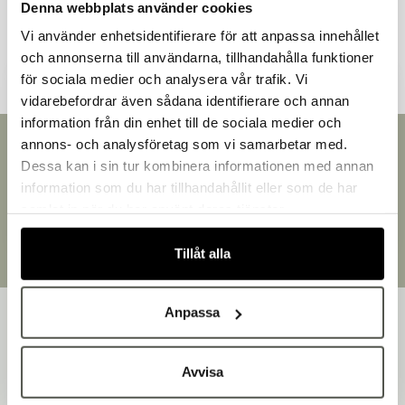
Denna webbplats använder cookies
Andra kunder tittade även på
Vi använder enhetsidentifierare för att anpassa innehållet
och annonserna till användarna, tillhandahålla funktioner
för sociala medier och analysera vår trafik. Vi
vidarebefordrar även sådana identifierare och annan
information från din enhet till de sociala medier och
Välkommen till Bakers!
annons- och analysföretag som vi samarbetar med.
Snabb leverans
Handlar du som företag eller privatperson?
Dessa kan i sin tur kombinera informationen med annan
Leverans inom 3-5 arbetsdagar.
Fortsätt som privatperson
information som du har tillhandahållit eller som de har
Brett sortiment
Fortsätt som företag
samlat in när du har använt deras tjänster.
Över 30 000 produkter
Egen produktion
Tillåt alla
Designat och tillverkat i Småland
Anpassa
Avvisa
Bakers är en helhetsleverantör av professionell