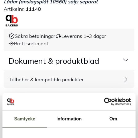
Lådor (anslagsplåt 10560) säljs separat
Artikelnr:
11148
Handla efter bransch
Varumärken
Säkra betalningar
Leverans 1–3 dagar
Brett sortiment
Outlet
Dokument & produktblad
Om Bakers
Tillbehör & kompatibla produkter
Kundtjänst
Kontakt
Liknande produkter
Samtycke
Information
Om