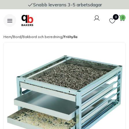
Snabb leverans 3-5 arbetsdagar
Logga in
Favoriter
V
0
0
/
/
/
Hem
Bord
Bakbord och beredning
Fröhylla
Nyheter
Bakers Pureline
Bageriplåtar & bakformar
Stickvagnar & transport
Utensilier