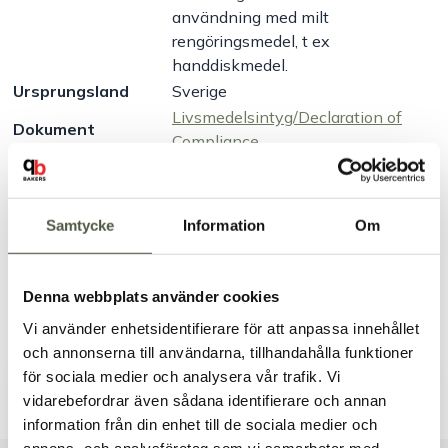
användning med milt
rengöringsmedel, t ex
handdiskmedel.
Ursprungsland
Sverige
Livsmedelsintyg/Declaration of
Dokument
Compliance
Artikelnr:
20499
Samtycke
Information
Om
Säkra betalningar
Leverans 1–3 dagar
Brett sortiment
Denna webbplats använder cookies
Produktbeskrivning
Vi använder enhetsidentifierare för att anpassa innehållet
och annonserna till användarna, tillhandahålla funktioner
Dokument & produktblad
för sociala medier och analysera vår trafik. Vi
vidarebefordrar även sådana identifierare och annan
information från din enhet till de sociala medier och
Välkommen till Bakers!
annons- och analysföretag som vi samarbetar med.