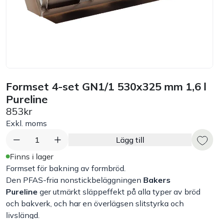
Bord
Råvaruhantering & lagring
Maskiner & apparater
Formset 4-set GN1/1 530x325 mm 1,6 l
Pureline
Exponering & servering
853kr
Exkl. moms
Städutrustning
1
Lägg till
Arbetskläder
Finns i lager
Formset för bakning av formbröd.
Den PFAS-fria nonstickbeläggningen
Bakers
Plåtbyte
Pureline
ger utmärkt släppeffekt på alla typer av bröd
och bakverk, och har en överlägsen slitstyrka och
Monin
livslängd.