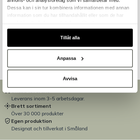
Handlar du som företag eller privatperson?
Dessa kan i sin tur kombinera informationen med annan
Fortsätt som privatperson
Liknande produkter
information som du har tillhandahållit eller som de har
Fortsätt som företag
samlat in när du har använt deras tjänster.
Tillåt alla
Andra kunder tittade även på
Anpassa
Avvisa
Snabb leverans
Leverans inom 3-5 arbetsdagar.
Brett sortiment
Över 30 000 produkter
Egen produktion
Designat och tillverkat i Småland