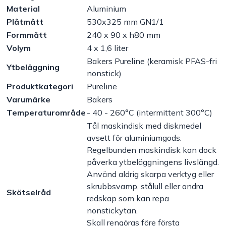
Material
Aluminium
Handla efter bransch
Plåtmått
530x325 mm GN1/1
Formmått
240 x 90 x h80 mm
Volym
4 x 1,6 liter
Varumärken
Bakers Pureline (keramisk PFAS-fri
Ytbeläggning
nonstick)
Outlet
Produktkategori
Pureline
Varumärke
Bakers
Om Bakers
Temperaturområde
- 40 - 260°C (intermittent 300°C)
Tål maskindisk med diskmedel
Kundtjänst
avsett för aluminiumgods.
Regelbunden maskindisk kan dock
påverka ytbeläggningens livslängd.
Kontakt
Använd aldrig skarpa verktyg eller
skrubbsvamp, stålull eller andra
Skötselråd
redskap som kan repa
nonstickytan.
Skall rengöras före första