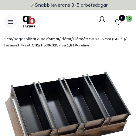
Snabb leverans 3-5 arbetsdagar
Logga in
Favoriter
V
0
0
/
/
/
/
Hem
Bageriplåtar & bakformar
Plåtar
Plåtmått 530x325 mm (GN1/1)
Formset 4-set GN1/1 530x325 mm 1,6 l Pureline
Nyheter
Bakers Pureline
Bageriplåtar & bakformar
Stickvagnar & transport
Utensilier