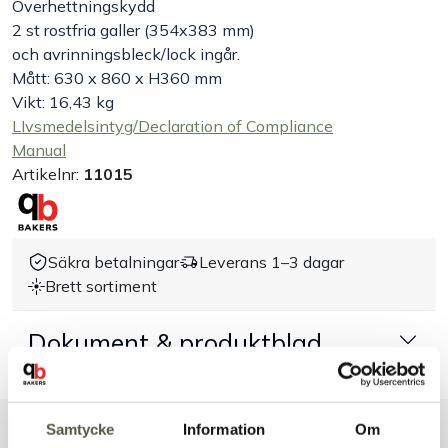
Överhettningskydd
2 st rostfria galler (354x383 mm)
Handla efter bransch
och avrinningsbleck/lock ingår.
Mått: 630 x 860 x H360 mm
Varumärken
Vikt: 16,43 kg
LIvsmedelsintyg/Declaration of Compliance
Manual
Outlet
Artikelnr:
11015
Om Bakers
Säkra betalningar
Leverans 1–3 dagar
Kundtjänst
Brett sortiment
Kontakt
Dokument & produktblad
Samtycke
Information
Om