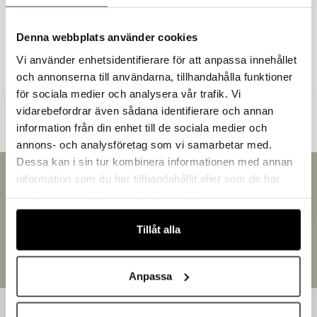
Liknande produkter
Denna webbplats använder cookies
Vi använder enhetsidentifierare för att anpassa innehållet
och annonserna till användarna, tillhandahålla funktioner
Andra kunder tittade även på
för sociala medier och analysera vår trafik. Vi
vidarebefordrar även sådana identifierare och annan
information från din enhet till de sociala medier och
Välkommen till Bakers!
annons- och analysföretag som vi samarbetar med.
Handlar du som företag eller privatperson?
Dessa kan i sin tur kombinera informationen med annan
Fortsätt som privatperson
Snabb leverans
information som du har tillhandahållit eller som de har
Fortsätt som företag
Leverans inom 3-5 arbetsdagar.
samlat in när du har använt deras tjänster.
Brett sortiment
Över 30 000 produkter
Tillåt alla
Egen produktion
Designat och tillverkat i Småland
Anpassa