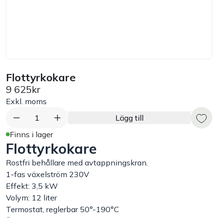
Bord
Råvaruhantering & lagring
Maskiner & apparater
Flottyrkokare
9 625kr
Exponering & servering
Exkl. moms
1
Lägg till
Städutrustning
Finns i lager
Flottyrkokare
Arbetskläder
Rostfri behållare med avtappningskran.
1-fas växelström 230V
Plåtbyte
Effekt: 3,5 kW
Volym: 12 liter
Termostat, reglerbar 50°-190°C
Monin