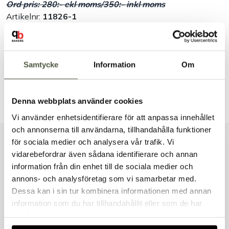
Ord pris: 280:- ekl moms/350:- inkl moms
Artikelnr:
11826-1
Säkra betalningar
Leverans 1–3 dagar
Samtycke
Information
Om
Brett sortiment
Dokument & produktblad
Denna webbplats använder cookies
Vi använder enhetsidentifierare för att anpassa innehållet
och annonserna till användarna, tillhandahålla funktioner
för sociala medier och analysera vår trafik. Vi
Liknande produkter
vidarebefordrar även sådana identifierare och annan
information från din enhet till de sociala medier och
Välkommen till Bakers!
annons- och analysföretag som vi samarbetar med.
Handlar du som företag eller privatperson?
Dessa kan i sin tur kombinera informationen med annan
Fortsätt som privatperson
information som du har tillhandahållit eller som de har
Andra kunder tittade även på
Fortsätt som företag
samlat in när du har använt deras tjänster.