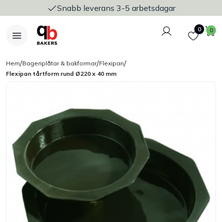
Snabb leverans 3-5 arbetsdagar
Logga in
Favoriter
V
0
0
/
/
/
Hem
Bageriplåtar & bakformar
Flexipan
Flexipan tårtform rund Ø220 x 40 mm
Nyheter
Bakers Pureline
Bageriplåtar & bakformar
Stickvagnar & transport
Utensilier