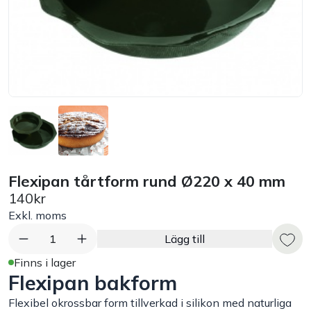
Bord
Råvaruhantering & lagring
Maskiner & apparater
Exponering & servering
Flexipan tårtform rund Ø220 x 40 mm
Städutrustning
140kr
Exkl. moms
Arbetskläder
1
Lägg till
Plåtbyte
Finns i lager
Flexipan bakform
Monin
Flexibel okrossbar form tillverkad i silikon med naturliga