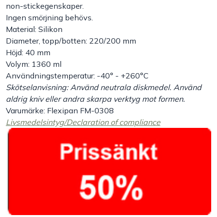
non-stickegenskaper.
Ingen smörjning behövs.
Handla efter bransch
Material: Silikon
Diameter, topp/botten: 220/200 mm
Varumärken
Höjd: 40 mm
Volym: 1360 ml
Outlet
Användningstemperatur: -40° - +260°C
Skötselanvisning: Använd neutrala diskmedel. Använd
aldrig kniv eller andra skarpa verktyg mot formen.
Om Bakers
Varumärke: Flexipan FM-0308
Livsmedelsintyg/Declaration of compliance
Kundtjänst
Kontakt