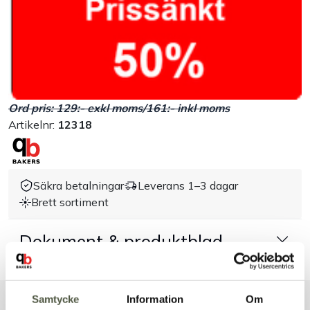
Handla efter bransch
Varumärken
Outlet
Ord pris: 129:- exkl moms/161:- inkl moms
Artikelnr:
12318
Om Bakers
Kundtjänst
Säkra betalningar
Leverans 1–3 dagar
Brett sortiment
Kontakt
Dokument & produktblad
Samtycke
Information
Om