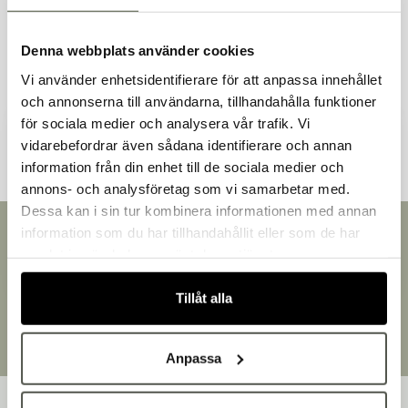
Liknande produkter
Denna webbplats använder cookies
Vi använder enhetsidentifierare för att anpassa innehållet
och annonserna till användarna, tillhandahålla funktioner
Andra kunder tittade även på
för sociala medier och analysera vår trafik. Vi
vidarebefordrar även sådana identifierare och annan
information från din enhet till de sociala medier och
Välkommen till Bakers!
annons- och analysföretag som vi samarbetar med.
Handlar du som företag eller privatperson?
Dessa kan i sin tur kombinera informationen med annan
Fortsätt som privatperson
information som du har tillhandahållit eller som de har
Snabb leverans
Fortsätt som företag
samlat in när du har använt deras tjänster.
Leverans inom 3-5 arbetsdagar.
Brett sortiment
Tillåt alla
Över 30 000 produkter
Egen produktion
Designat och tillverkat i Småland
Anpassa