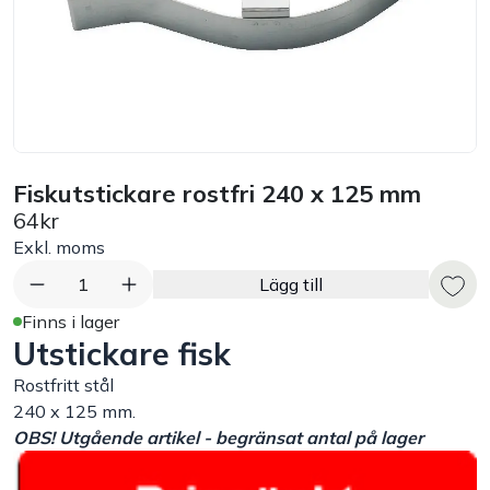
Bord
Råvaruhantering & lagring
Maskiner & apparater
Fiskutstickare rostfri 240 x 125 mm
64kr
Exponering & servering
Exkl. moms
Städutrustning
1
Lägg till
Finns i lager
Utstickare fisk
Arbetskläder
Rostfritt stål
Plåtbyte
240 x 125 mm.
OBS! Utgående artikel - begränsat antal på lager
Monin