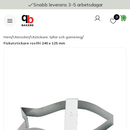
Snabb leverans 3-5 arbetsdagar
Logga in
Favoriter
V
0
0
/
/
/
Hem
Utensilier
Utstickare, tyllar och garnering
Fiskutstickare rostfri 240 x 125 mm
Nyheter
Bakers Pureline
Bageriplåtar & bakformar
Stickvagnar & transport
Utensilier