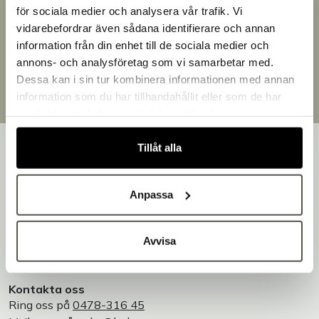
för sociala medier och analysera vår trafik. Vi
Snabb leverans
vidarebefordrar även sådana identifierare och annan
Leverans inom 3-5 arbetsdagar.
information från din enhet till de sociala medier och
Brett sortiment
Välkommen till Bakers!
annons- och analysföretag som vi samarbetar med.
Över 30 000 produkter
Handlar du som företag eller privatperson?
Dessa kan i sin tur kombinera informationen med annan
Egen produktion
Fortsätt som privatperson
information som du har tillhandahållit eller som de har
Designat och tillverkat i Småland
Fortsätt som företag
samlat in när du har använt deras tjänster.
Tillåt alla
Anpassa
Bakers är en helhetsleverantör av professionell
utrustning för bageri, konditori och restaurang – med egen
produktion i Småland.
Avvisa
Vi är Bakers - Tillsammans skapar vi en godare värld!
Kontakta oss
Ring oss på
0478-316 45