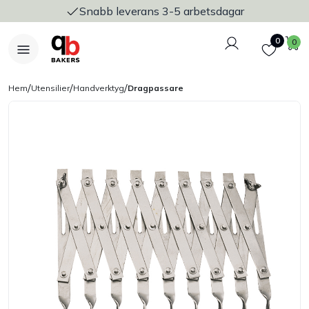
Snabb leverans 3-5 arbetsdagar
Logga in
Favoriter
V
0
0
/
/
/
Hem
Utensilier
Handverktyg
Dragpassare
Nyheter
Bakers Pureline
Bageriplåtar & bakformar
Stickvagnar & transport
Utensilier