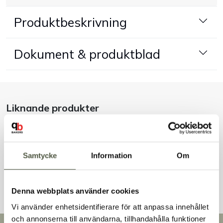
Produktbeskrivning
Handla efter bransch
Varumärken
Dokument & produktblad
Outlet
Om Bakers
Liknande produkter
Kundtjänst
Samtycke
Information
Om
Kontakt
Andra kunder tittade även på
Denna webbplats använder cookies
Vi använder enhetsidentifierare för att anpassa innehållet
och annonserna till användarna, tillhandahålla funktioner