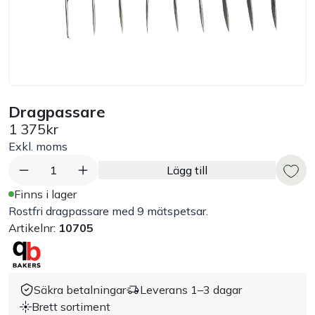
Bord
Råvaruhantering & lagring
Maskiner & apparater
Dragpassare
1 375kr
Exponering & servering
Exkl. moms
1
Lägg till
Städutrustning
Finns i lager
Rostfri dragpassare med 9 mätspetsar.
Arbetskläder
Artikelnr:
10705
Plåtbyte
Säkra betalningar
Leverans 1–3 dagar
Monin
Brett sortiment