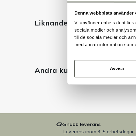
Denna webbplats använder 
Liknande produkter
Vi använder enhetsidentifierar
sociala medier och analysera 
till de sociala medier och a
med annan information som du 
Andra kunder tittade även 
Avvisa
Snabb leverans
Leverans inom 3-5 arbetsdagar.