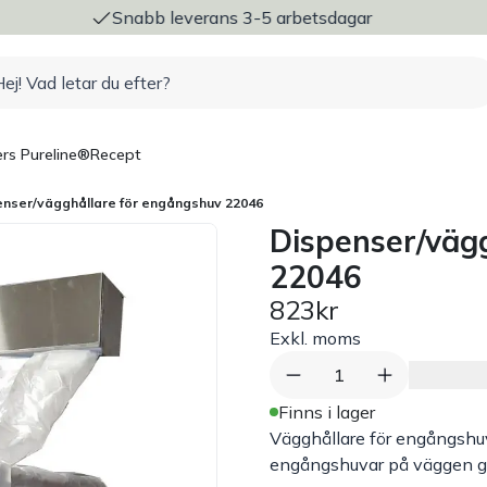
betsdagar
Trygg och säker betalning
rs Pureline®
Recept
enser/vägghållare för engångshuv 22046
Dispenser/väg
22046
823kr
Exkl. moms
1
Finns i lager
Vägghållare för engångshuv 
engångshuvar på väggen gör