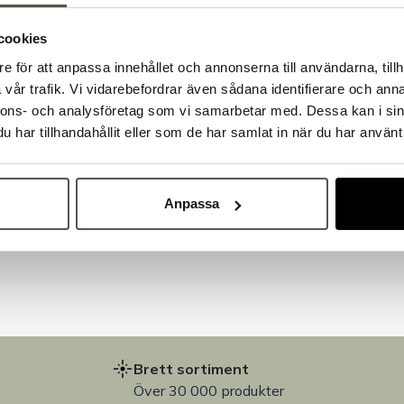
cookies
e för att anpassa innehållet och annonserna till användarna, tillh
Välkommen till Bakers!
vår trafik. Vi vidarebefordrar även sådana identifierare och anna
Handlar du som företag eller privatperson?
nnons- och analysföretag som vi samarbetar med. Dessa kan i sin
Fortsätt som privatperson
Fortsätt som företag
har tillhandahållit eller som de har samlat in när du har använt 
på
Anpassa
Brett sortiment
Över 30 000 produkter