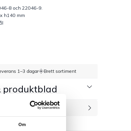
046-8 och 22046-9.
 x h140 mm
ål
everans 1–3 dagar
Brett sortiment
 produktblad
rodukter
Om