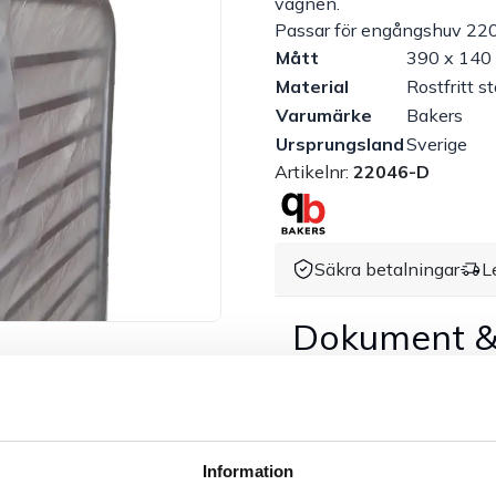
vagnen.
Passar för engångshuv 22
Mått
390 x 140
Material
Rostfritt st
Varumärke
Bakers
Ursprungsland
Sverige
Artikelnr:
22046-D
Säkra betalningar
L
Dokument &
Tillbehör & kompatibla p
Information