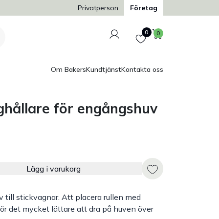
Privatperson
Företag
Logga in
Favoriter
Varukorg
0
0
Om Bakers
Kundtjänst
Kontakta oss
ghållare för engångshuv
Lägg i varukorg
till stickvagnar. Att placera rullen med
 det mycket lättare att dra på huven över