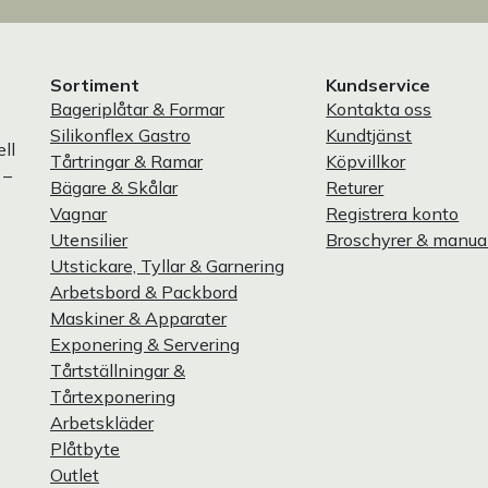
Sortiment
Kundservice
Bageriplåtar & Formar
Kontakta oss
Silikonflex Gastro
Kundtjänst
ll
Tårtringar & Ramar
Köpvillkor
 –
Bägare & Skålar
Returer
Vagnar
Registrera konto
Utensilier
Broschyrer & manua
Utstickare, Tyllar & Garnering
Arbetsbord & Packbord
Maskiner & Apparater
Exponering & Servering
Tårtställningar &
Tårtexponering
Arbetskläder
Plåtbyte
Outlet