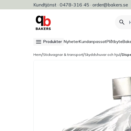
ri, konditori & restaurang
Kundtjänst · 0478-316 45 · order@bakers.se
Snabb leverans 3-5 ar
Produkter
Nyheter
Kundanpassat
Plåtbyte
Bake
/
/
/
Hem
Stickvagnar & transport
Skyddshuvar och hjul
Disp