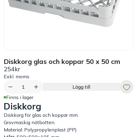
Bord
Råvaruhantering & lagring
Maskiner & apparater
Diskkorg glas och koppar 50 x 50 cm
Exponering & servering
254kr
Exkl. moms
Städutrustning
1
Lägg till
Arbetskläder
Finns i lager
Diskkorg
Plåtbyte
Diskkorg för glas och koppar mm.
Grovmaskig nätbotten.
Material: Polypropylenplast (PP)
Monin