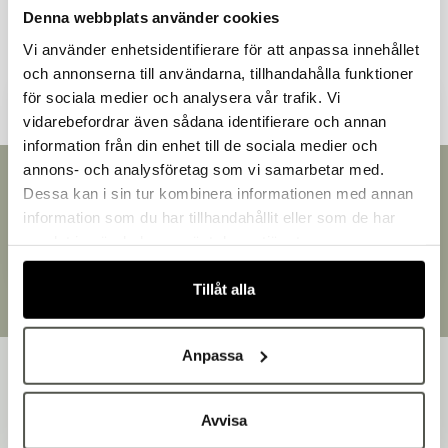
Denna webbplats använder cookies
Andra kunder tittade även på
Vi använder enhetsidentifierare för att anpassa innehållet
och annonserna till användarna, tillhandahålla funktioner
för sociala medier och analysera vår trafik. Vi
vidarebefordrar även sådana identifierare och annan
information från din enhet till de sociala medier och
Välkommen till Bakers!
annons- och analysföretag som vi samarbetar med.
Handlar du som företag eller privatperson?
Snabb leverans
Dessa kan i sin tur kombinera informationen med annan
Leverans inom 3-5 arbetsdagar.
Fortsätt som privatperson
information som du har tillhandahållit eller som de har
Brett sortiment
Fortsätt som företag
samlat in när du har använt deras tjänster.
Över 30 000 produkter
Egen produktion
Tillåt alla
Designat och tillverkat i Småland
Anpassa
Avvisa