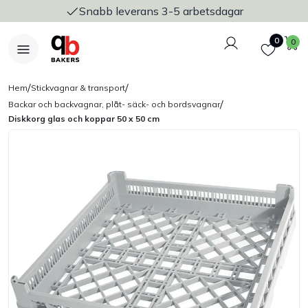
Snabb leverans 3-5 arbetsdagar
Logga in
Favoriter
V
0
0
/
/
Hem
Stickvagnar & transport
/
Backar och backvagnar, plåt- säck- och bordsvagnar
Diskkorg glas och koppar 50 x 50 cm
Nyheter
Bakers Pureline
Bageriplåtar & bakformar
Stickvagnar & transport
Utensilier