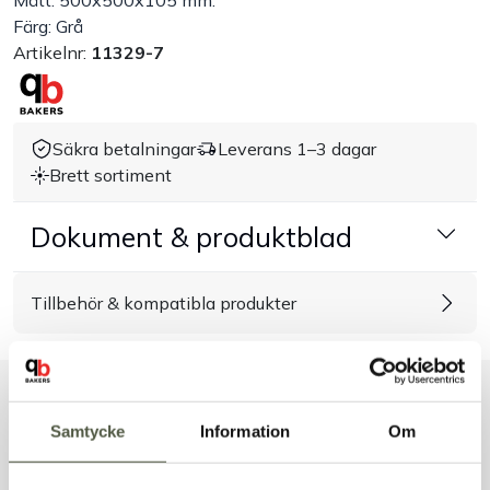
Mått: 500x500x105 mm.
Färg: Grå
Handla efter bransch
Artikelnr:
11329-7
Varumärken
Säkra betalningar
Leverans 1–3 dagar
Outlet
Brett sortiment
Om Bakers
Dokument & produktblad
Kundtjänst
Tillbehör & kompatibla produkter
Kontakt
Liknande produkter
Samtycke
Information
Om