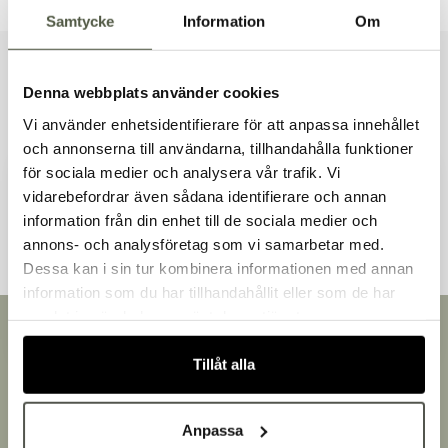
Samtycke
Information
Om
Liknande produkter
Denna webbplats använder cookies
Vi använder enhetsidentifierare för att anpassa innehållet
och annonserna till användarna, tillhandahålla funktioner
för sociala medier och analysera vår trafik. Vi
Andra kunder tittade även på
vidarebefordrar även sådana identifierare och annan
information från din enhet till de sociala medier och
Välkommen till Bakers!
annons- och analysföretag som vi samarbetar med.
Handlar du som företag eller privatperson?
Dessa kan i sin tur kombinera informationen med annan
Fortsätt som privatperson
information som du har tillhandahållit eller som de har
Fortsätt som företag
samlat in när du har använt deras tjänster.
Snabb leverans
Leverans inom 3-5 arbetsdagar.
Tillåt alla
Brett sortiment
Över 30 000 produkter
Egen produktion
Anpassa