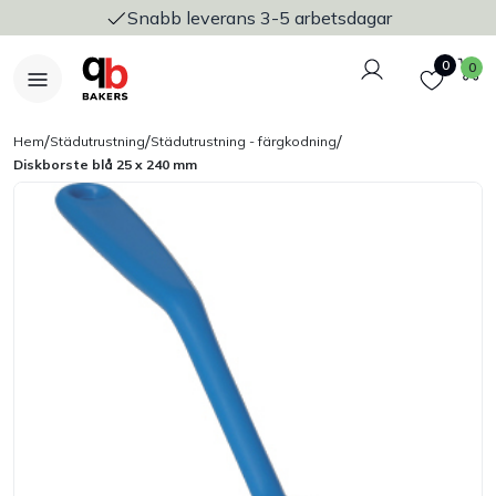
Snabb leverans 3-5 arbetsdagar
Logga in
Favoriter
V
0
0
/
/
/
Hem
Städutrustning
Städutrustning - färgkodning
Diskborste blå 25 x 240 mm
Nyheter
Bakers Pureline
Bageriplåtar & bakformar
Stickvagnar & transport
Utensilier