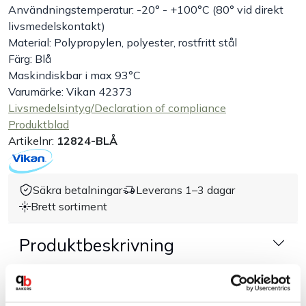
Användningstemperatur: -20° - +100°C (80° vid direkt
livsmedelskontakt)
Handla efter bransch
Material: Polypropylen, polyester, rostfritt stål
Färg: Blå
Varumärken
Maskindiskbar i max 93°C
Varumärke: Vikan 42373
Outlet
Livsmedelsintyg/Declaration of compliance
Produktblad
Artikelnr:
12824-BLÅ
Om Bakers
Kundtjänst
Säkra betalningar
Leverans 1–3 dagar
Brett sortiment
Kontakt
Produktbeskrivning
Dokument & produktblad