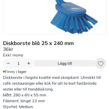
Bord
Råvaruhantering & lagring
Maskiner & apparater
Diskborste blå 25 x 240 mm
36kr
Exponering & servering
Exkl. moms
Städutrustning
1
Lägg till
Finns i lager
Arbetskläder
Diskborste i högsta kvalité med skrapkant. Utmärkt till
café, restauranger eller kök för att ta bort fastbrända
rester eller till handdiskning.
Plåtbyte
Mått: 280 x 60 x 55 mm
Filament, längd: 23 mm
Monin
Styvhet: Medium