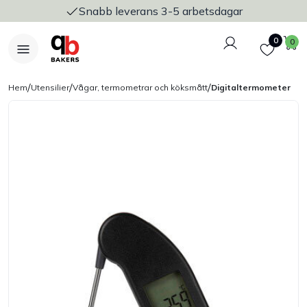
Snabb leverans 3-5 arbetsdagar
Logga in
Favoriter
V
0
0
/
/
/
Hem
Utensilier
Vågar, termometrar och köksmått
Digitaltermometer
Nyheter
Bakers Pureline
Bageriplåtar & bakformar
Stickvagnar & transport
Utensilier