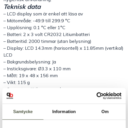
Teknisk data
– LCD display som är enkel att läsa av
– Mätområde: -49.9 till 299.9 °C
– Upplösning: 0.1 °C eller 1°C
– Batteri: 2 x 3 volt CR2032 Litiumbatteri
– Batteritid: 2000 timmar (utan belysning)
– Display: LCD 14.3mm (horisontell) x 11.85mm (vertikal)
LCD
– Bakgrundsbelysning: Ja
– Insticksgivare: Ø3.3 x 110 mm
– Mått: 19 x 48 x 156 mm
– Vikt: 115 g
– Sensortyp: K thermocouple
– Material: ABS plast behandlad med Biomaster
– Vattenskyddad: IP67 skydd
– Innehåller spårbart Kalibreringscertifikat
Samtycke
Information
Om
– EU standard EN 13485 och CE 1639 Godkänd
Varumärke: ETI