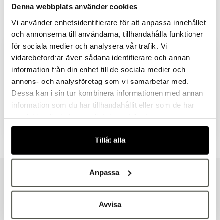
Livsmedelsintyg/Declaration of Compliance
Denna webbplats använder cookies
Artikelnr:
16925
Vi använder enhetsidentifierare för att anpassa innehållet
och annonserna till användarna, tillhandahålla funktioner
för sociala medier och analysera vår trafik. Vi
vidarebefordrar även sådana identifierare och annan
Säkra betalningar
Leverans 1–3 dagar
information från din enhet till de sociala medier och
Brett sortiment
Välkommen till Bakers!
annons- och analysföretag som vi samarbetar med.
Handlar du som företag eller privatperson?
Dessa kan i sin tur kombinera informationen med annan
Produktbeskrivning
Fortsätt som privatperson
information som du har tillhandahållit eller som de har
Fortsätt som företag
samlat in när du har använt deras tjänster.
Dokument & produktblad
Tillåt alla
Anpassa
Liknande produkter
Avvisa