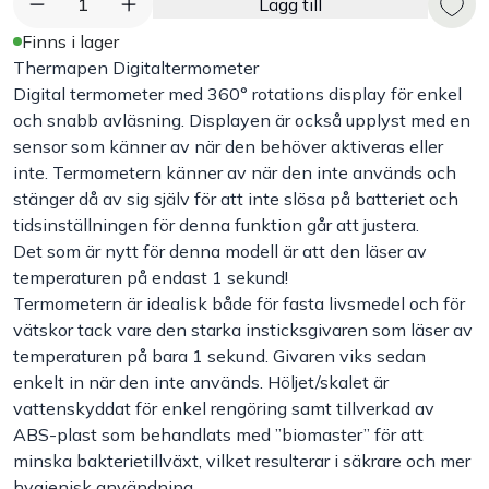
1
Lägg till
Finns i lager
Handla efter bransch
Thermapen Digitaltermometer
Digital termometer med 360° rotations display för enkel
Varumärken
och snabb avläsning. Displayen är också upplyst med en
sensor som känner av när den behöver aktiveras eller
Outlet
inte. Termometern känner av när den inte används och
stänger då av sig själv för att inte slösa på batteriet och
tidsinställningen för denna funktion går att justera.
Om Bakers
Det som är nytt för denna modell är att den läser av
temperaturen på endast 1 sekund!
Kundtjänst
Termometern är idealisk både för fasta livsmedel och för
vätskor tack vare den starka insticksgivaren som läser av
Kontakt
temperaturen på bara 1 sekund. Givaren viks sedan
enkelt in när den inte används. Höljet/skalet är
vattenskyddat för enkel rengöring samt tillverkad av
ABS-plast som behandlats med ”biomaster” för att
minska bakterietillväxt, vilket resulterar i säkrare och mer
hygienisk användning.