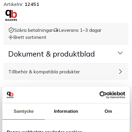
Artikelnr:
12451
Handla efter bransch
Varumärken
Säkra betalningar
Leverans 1–3 dagar
Brett sortiment
Outlet
Dokument & produktblad
Om Bakers
Tillbehör & kompatibla produkter
Kundtjänst
Kontakt
Liknande produkter
Samtycke
Information
Om