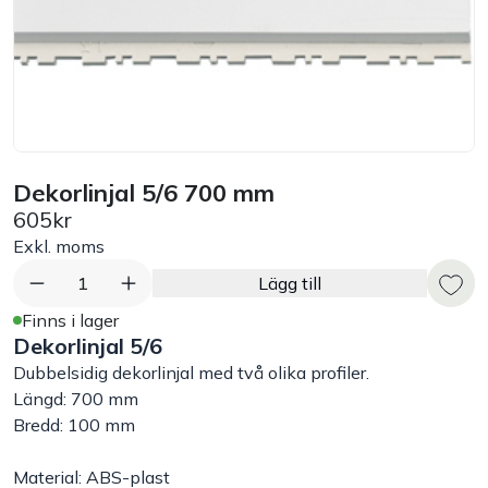
Bord
Råvaruhantering & lagring
Maskiner & apparater
Dekorlinjal 5/6 700 mm
605kr
Exponering & servering
Exkl. moms
Städutrustning
1
Lägg till
Finns i lager
Dekorlinjal 5/6
Arbetskläder
Dubbelsidig dekorlinjal med två olika profiler.
Längd: 700 mm
Plåtbyte
Bredd: 100 mm
Monin
Material: ABS-plast