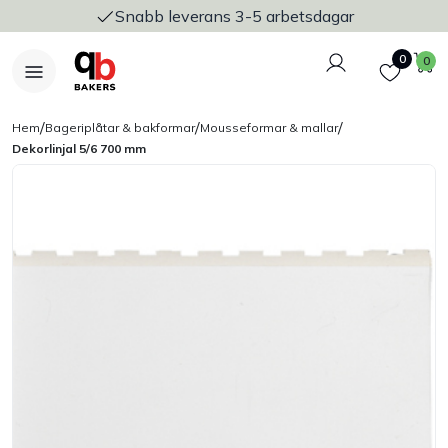
Snabb leverans 3-5 arbetsdagar
Logga in
Favoriter
V
0
0
/
/
/
Hem
Bageriplåtar & bakformar
Mousseformar & mallar
Dekorlinjal 5/6 700 mm
Nyheter
Bakers Pureline
Bageriplåtar & bakformar
Stickvagnar & transport
Utensilier