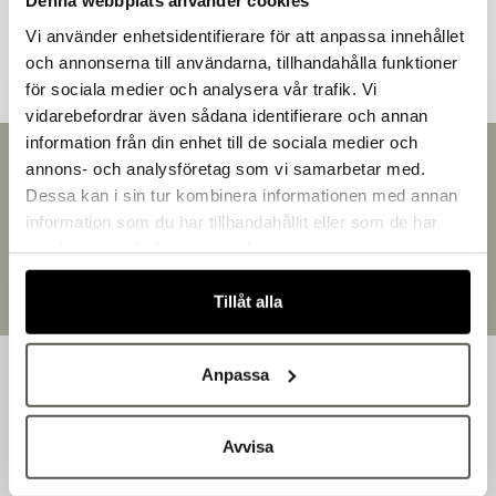
Denna webbplats använder cookies
Andra kunder tittade även på
Vi använder enhetsidentifierare för att anpassa innehållet
och annonserna till användarna, tillhandahålla funktioner
för sociala medier och analysera vår trafik. Vi
vidarebefordrar även sådana identifierare och annan
information från din enhet till de sociala medier och
Välkommen till Bakers!
Snabb leverans
annons- och analysföretag som vi samarbetar med.
Handlar du som företag eller privatperson?
Leverans inom 3-5 arbetsdagar.
Dessa kan i sin tur kombinera informationen med annan
Fortsätt som privatperson
Brett sortiment
information som du har tillhandahållit eller som de har
Fortsätt som företag
Över 30 000 produkter
samlat in när du har använt deras tjänster.
Egen produktion
Designat och tillverkat i Småland
Tillåt alla
Anpassa
Avvisa
Bakers är en helhetsleverantör av professionell
utrustning för bageri, konditori och restaurang – med egen