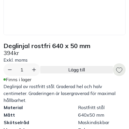
Bord
Råvaruhantering & lagring
Maskiner & apparater
Deglinjal rostfri 640 x 50 mm
394kr
Exponering & servering
Exkl. moms
1
Lägg till
Städutrustning
Finns i lager
Deglinjal av rostfritt stål. Graderad hel och halv
Arbetskläder
centimeter. Graderingen är lasergraverad för maximal
hållbarhet.
Material
Rostfritt stål
Plåtbyte
Mått
640x50 mm
Skötselråd
Maskindiskbar
Monin