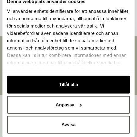
Denna webbplats använder cookies
Andra kunder tittade även på
Vi använder enhetsidentifierare för att anpassa innehållet
och annonserna till användarna, tillhandahålla funktioner
för sociala medier och analysera vår trafik. Vi
vidarebefordrar även sådana identifierare och annan
information från din enhet till de sociala medier och
Välkommen till Bakers!
Snabb leverans
annons- och analysföretag som vi samarbetar med.
Handlar du som företag eller privatperson?
Leverans inom 3-5 arbetsdagar.
Dessa kan i sin tur kombinera informationen med annan
Fortsätt som privatperson
Brett sortiment
information som du har tillhandahållit eller som de har
Fortsätt som företag
Över 30 000 produkter
samlat in när du har använt deras tjänster.
Egen produktion
Designat och tillverkat i Småland
Tillåt alla
Anpassa
Avvisa
Bakers är en helhetsleverantör av professionell