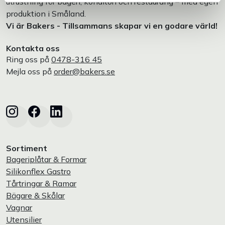
utrustning för bageri, konditori och restaurang – med egen
produktion i Småland.
Vi är Bakers - Tillsammans skapar vi en godare värld!
Kontakta oss
Ring oss på
0478-316 45
Mejla oss på
order@bakers.se
Sortiment
Bageriplåtar & Formar
Silikonflex Gastro
Tårtringar & Ramar
Bägare & Skålar
Vagnar
Utensilier