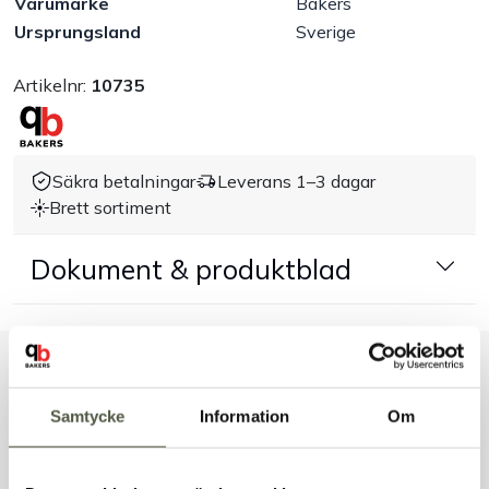
Varumärke
Bakers
Ursprungsland
Sverige
Handla efter bransch
Artikelnr:
10735
Varumärken
Outlet
Säkra betalningar
Leverans 1–3 dagar
Brett sortiment
Om Bakers
Dokument & produktblad
Kundtjänst
Kontakt
Liknande produkter
Samtycke
Information
Om