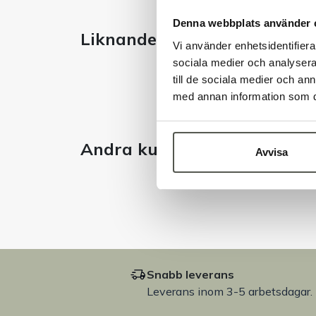
Denna webbplats använder 
Liknande produkter
Vi använder enhetsidentifierar
sociala medier och analysera 
till de sociala medier och a
med annan information som du 
Andra kunder tittade även 
Avvisa
Snabb leverans
Leverans inom 3-5 arbetsdagar.