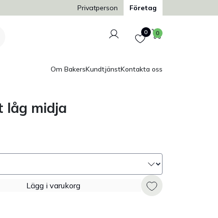
Trygg och säker betalning
Privatperson
Företag
Logga in
Favoriter
Varukorg
0
0
Om Bakers
Kundtjänst
Kontakta oss
 låg midja
Lägg i varukorg