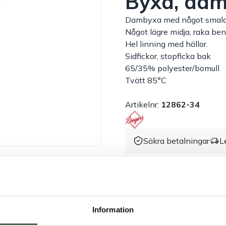
Byxa, da
Dambyxa med något smalar
Något lägre midja, raka ben
Hel linning med hällor.
Sidfickor, stopficka bak
65/35% polyester/bomull
Tvätt 85°C
Artikelnr:
12862-34
Säkra betalningar
L
Dokument &
Information