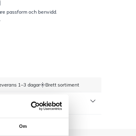
m
e passform och benvidd.
.
everans 1–3 dagar
Brett sortiment
 produktblad
Om