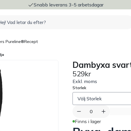
ng
Snabb leverans 3-5 arbetsdagar
rs Pureline®
Recept
dja
Dambyxa svart
529kr
Exkl. moms
Storlek
0
Finns i lager