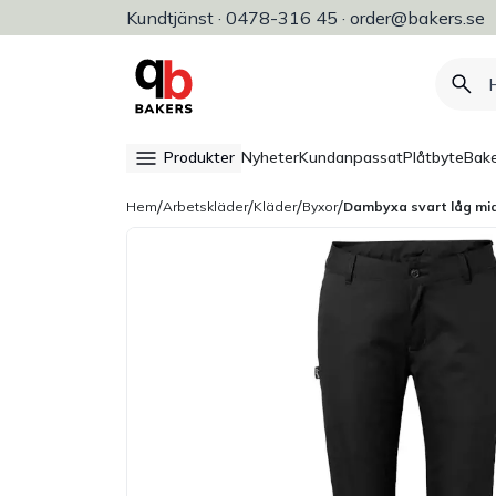
Kundtjänst · 0478-316 45 · order@bakers.se
Allt för bageri, konditori & restaura
Produkter
Nyheter
Kundanpassat
Plåtbyte
Bake
/
/
/
/
Hem
Arbetskläder
Kläder
Byxor
Dambyxa svart låg mi