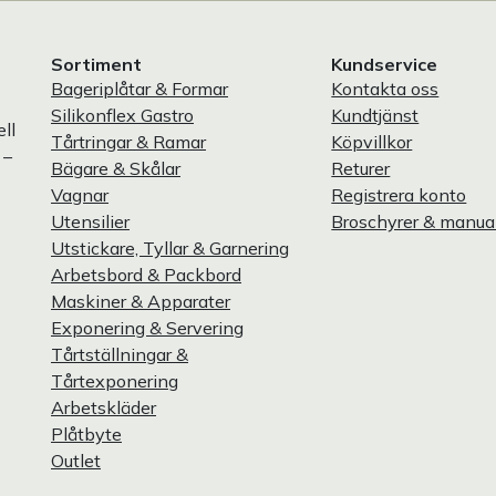
Sortiment
Kundservice
Bageriplåtar & Formar
Kontakta oss
Silikonflex Gastro
Kundtjänst
ll
Tårtringar & Ramar
Köpvillkor
 –
Bägare & Skålar
Returer
Vagnar
Registrera konto
Utensilier
Broschyrer & manua
Utstickare, Tyllar & Garnering
Arbetsbord & Packbord
Maskiner & Apparater
Exponering & Servering
Tårtställningar &
Tårtexponering
Arbetskläder
Plåtbyte
Outlet