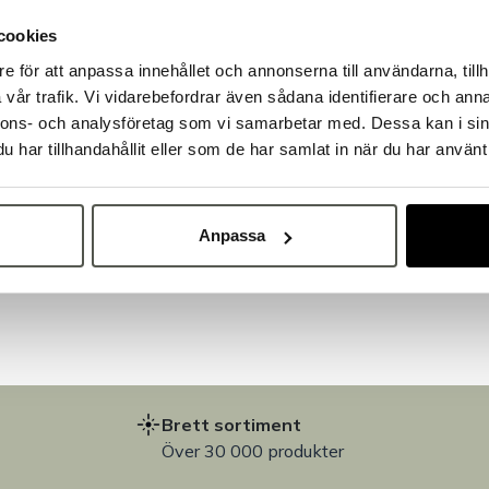
cookies
e för att anpassa innehållet och annonserna till användarna, tillh
Välkommen till Bakers!
vår trafik. Vi vidarebefordrar även sådana identifierare och anna
Handlar du som företag eller privatperson?
nnons- och analysföretag som vi samarbetar med. Dessa kan i sin
Fortsätt som privatperson
Fortsätt som företag
har tillhandahållit eller som de har samlat in när du har använt 
på
Anpassa
Brett sortiment
Över 30 000 produkter