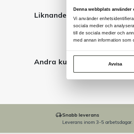
Denna webbplats använder 
Liknande produkter
Vi använder enhetsidentifierar
sociala medier och analysera 
till de sociala medier och a
med annan information som du 
Andra kunder tittade även 
Avvisa
Snabb leverans
Leverans inom 3-5 arbetsdagar.