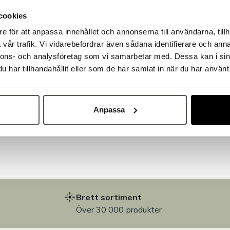
cookies
e för att anpassa innehållet och annonserna till användarna, tillh
Välkommen till Bakers!
vår trafik. Vi vidarebefordrar även sådana identifierare och anna
Handlar du som företag eller privatperson?
nnons- och analysföretag som vi samarbetar med. Dessa kan i sin
Fortsätt som privatperson
Fortsätt som företag
har tillhandahållit eller som de har samlat in när du har använt 
på
Anpassa
Brett sortiment
Över 30 000 produkter