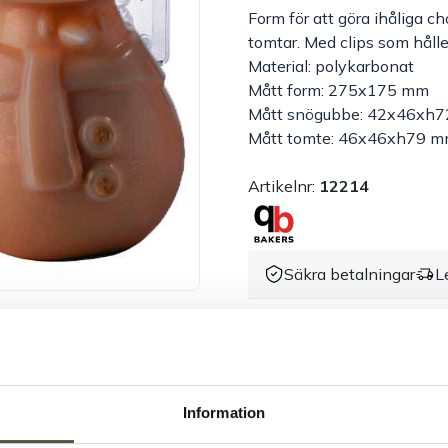
Form för att göra ihåliga c
tomtar. Med clips som hål
Material: polykarbonat
Mått form: 275x175 mm
Mått snögubbe: 42x46xh
Mått tomte: 46x46xh79 
Artikelnr:
12214
Säkra betalningar
L
Dokument &
Information