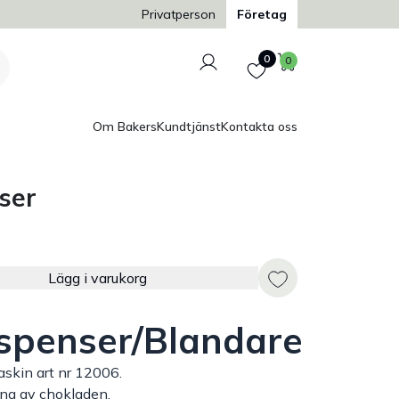
Trygg och säker betalning
Privatperson
Företag
Logga in
Favoriter
Varukorg
0
0
Om Bakers
Kundtjänst
Kontakta oss
ser
Lägg i varukorg
spenser/Blandare
skin art nr 12006.
ing av chokladen.