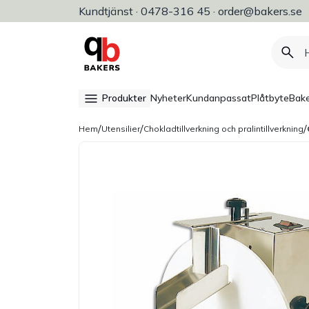
Kundtjänst · 0478-316 45 · order@bakers.se
Allt för bageri, konditori & restaura
Produkter
Nyheter
Kundanpassat
Plåtbyte
Bake
/
/
/
Hem
Utensilier
Chokladtillverkning och pralintillverkning