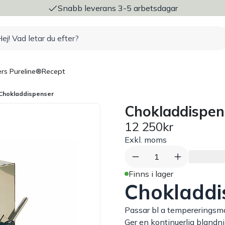
ng
Snabb leverans 3-5 arbetsdagar
rs Pureline®
Recept
Chokladdispenser
Chokladdispen
12 250kr
Exkl. moms
1
Finns i lager
Chokladdi
Passar bl a tempereringsma
Ger en kontinuerlig blandn