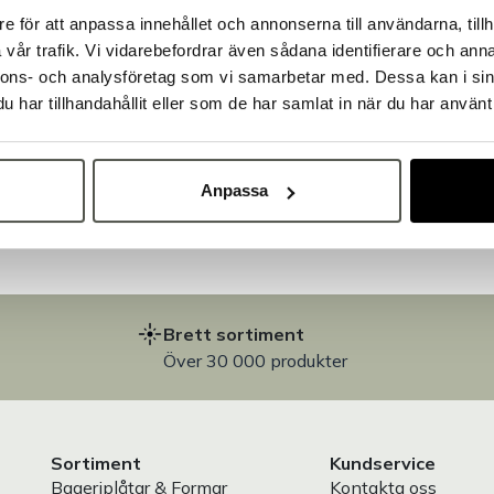
e för att anpassa innehållet och annonserna till användarna, tillh
Välkommen till Bakers!
vår trafik. Vi vidarebefordrar även sådana identifierare och anna
Handlar du som företag eller privatperson?
nnons- och analysföretag som vi samarbetar med. Dessa kan i sin
Fortsätt som privatperson
Fortsätt som företag
har tillhandahållit eller som de har samlat in när du har använt 
på
Anpassa
Brett sortiment
Över 30 000 produkter
Sortiment
Kundservice
Bageriplåtar & Formar
Kontakta oss