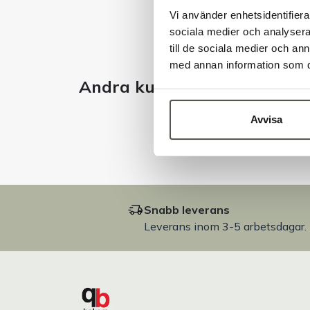
Vi använder enhetsidentifierar
sociala medier och analysera 
till de sociala medier och a
med annan information som du 
Andra kunder tittade även 
Avvisa
Snabb leverans
Leverans inom 3-5 arbetsdagar.