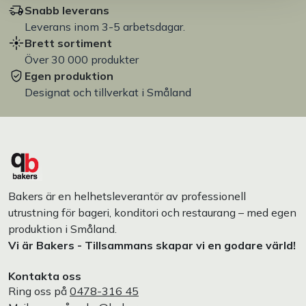
Snabb leverans
Leverans inom 3-5 arbetsdagar.
Brett sortiment
Över 30 000 produkter
Egen produktion
Designat och tillverkat i Småland
Bakers är en helhetsleverantör av professionell
utrustning för bageri, konditori och restaurang – med egen
produktion i Småland.
Vi är Bakers - Tillsammans skapar vi en godare värld!
Kontakta oss
Ring oss på
0478-316 45