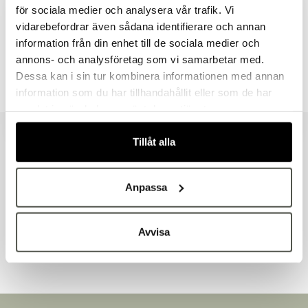
för sociala medier och analysera vår trafik. Vi
vidarebefordrar även sådana identifierare och annan
Dokument & produktblad
information från din enhet till de sociala medier och
Välkommen till Bakers!
annons- och analysföretag som vi samarbetar med.
Handlar du som företag eller privatperson?
Tillbehör & kompatibla produkter
Dessa kan i sin tur kombinera informationen med annan
Fortsätt som privatperson
information som du har tillhandahållit eller som de har
Fortsätt som företag
samlat in när du har använt deras tjänster.
Tillåt alla
Liknande produkter
Anpassa
Andra kunder tittade även på
Avvisa