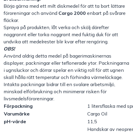
Börja gärna med ett milt diskmedel för att ta bort lättare
Handla efter bransch
föroreningar och använd
Cargo 2000
enbart på svårare
fläckar.
Spraya på produkten, låt verka och skälj därefter
Varumärken
noggrannt eller torka noggrant med fuktig duk för att
undvika att medelrester blir kvar efter rengöring.
Outlet
OBS!
Använd aldrig detta medel på bagerimaskinernas
Om Bakers
displayer, packningar eller teflonerade ytor. Packningarna
i ugnsluckor och dörrar spelar en viktig roll för att ugnen
skall hålla rätt temperatur och förhindra värmeläckage.
Kundtjänst
Intakta packningar bidrar till en svalare arbetsmiljö,
minskad elförbrukning och minimerar risken för
Kontakt
livsmedelsföroreningar.
Förpackning
1 litersflaska med 
Varumärke
Cargo Oil
pH-värde
11,5
Handskar av neopren, 