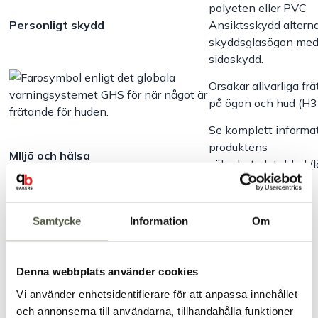
polyeten eller PVC
Personligt skydd
Ansiktsskydd alterna
skyddsglasögon me
sidoskydd.
Orsakar allvarliga fr
på ögon och hud (H3
Se komplett informat
produktens
MIljö och hälsa
säkerhetsdatablad (
nedan)
Dokument
Säkerhetsdatablad
Samtycke
Information
Om
Artikelnr:
15965
Denna webbplats använder cookies
Vi använder enhetsidentifierare för att anpassa innehållet
Säkra betalningar
Leverans 1–3 dagar
och annonserna till användarna, tillhandahålla funktioner
Brett sortiment