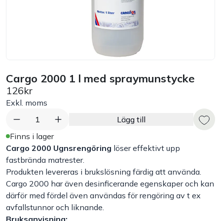
Bord
Råvaruhantering & lagring
Maskiner & apparater
Cargo 2000 1 l med spraymunstycke
126kr
Exponering & servering
Exkl. moms
1
Lägg till
Städutrustning
Finns i lager
Cargo 2000 Ugnsrengöring
löser effektivt upp
Arbetskläder
fastbrända matrester.
Produkten levereras i brukslösning färdig att använda.
Cargo 2000 har även desinficerande egenskaper och kan
Plåtbyte
därför med fördel även användas för rengöring av t ex
avfallstunnor och liknande.
Monin
Bruksanvisning: