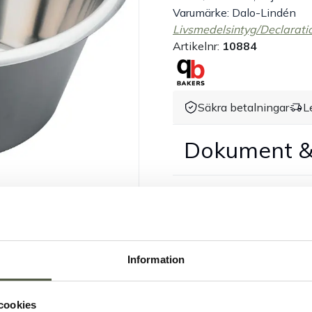
Varumärke: Dalo-Lindén
Livsmedelsintyg/Declarati
Artikelnr:
10884
Säkra betalningar
L
Dokument &
Information
cookies