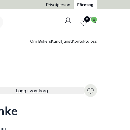
Trygg och säker betalning
Privatperson
Företag
Logga in
Favoriter
Varukorg
0
0
Om Bakers
Kundtjänst
Kontakta oss
Lägg i varukorg
unke
 mm