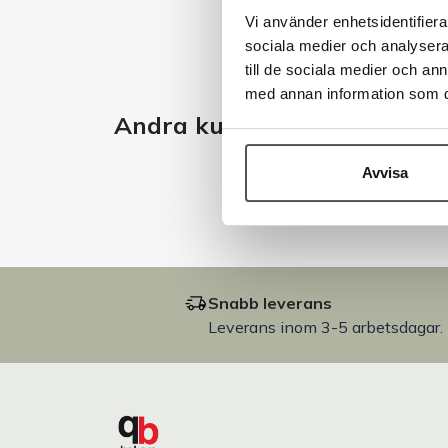
Vi använder enhetsidentifierar
sociala medier och analysera 
till de sociala medier och a
med annan information som du 
Andra kunder tittade även 
Avvisa
Snabb leverans
Leverans inom 3-5 arbetsdagar.