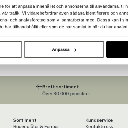
e för att anpassa innehållet och annonserna till användarna, tillh
Välkommen till Bakers!
vår trafik. Vi vidarebefordrar även sådana identifierare och anna
Handlar du som företag eller privatperson?
nnons- och analysföretag som vi samarbetar med. Dessa kan i sin
Fortsätt som privatperson
Fortsätt som företag
har tillhandahållit eller som de har samlat in när du har använt 
på
Anpassa
Brett sortiment
Över 30 000 produkter
Sortiment
Kundservice
Bageriplåtar & Formar
Kontakta oss