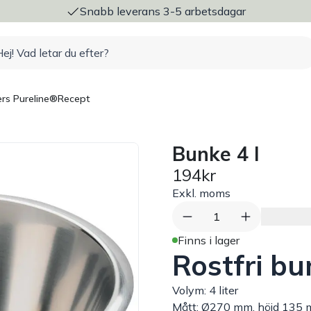
ng
Snabb leverans 3-5 arbetsdagar
rs Pureline®
Recept
Bunke 4 l
194kr
Exkl. moms
1
Finns i lager
Rostfri b
Volym: 4 liter
Mått: Ø270 mm, höjd 135