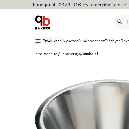
Kundtjänst · 0478-316 45 · order@bakers.se
Allt för bageri, konditori & restaura
Produkter
Nyheter
Kundanpassat
Plåtbyte
Bake
/
/
/
Hem
Utensilier
Handverktyg
Bunke 4 l