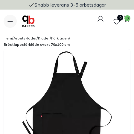
Snabb leverans 3-5 arbetsdagar
Logga in
Favoriter
V
0
0
/
/
/
/
Hem
Arbetskläder
Kläder
Förkläden
Bröstlappsförkläde svart 70x100 cm
Nyheter
Bakers Pureline
Bageriplåtar & bakformar
Stickvagnar & transport
Utensilier