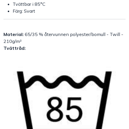
Tvättbar i 85°C
Färg: Svart
Handla efter bransch
Varumärken
Material:
65/35 % återvunnen polyester/bomull - Twill -
210g/m²
Outlet
Tvättråd:
Om Bakers
Kundtjänst
Kontakt