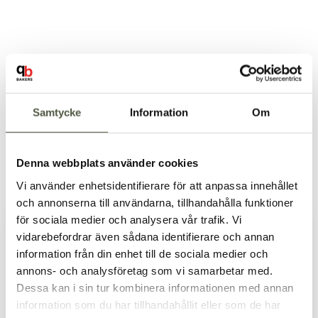
Samtycke
Information
Om
Denna webbplats använder cookies
Vi använder enhetsidentifierare för att anpassa innehållet
och annonserna till användarna, tillhandahålla funktioner
för sociala medier och analysera vår trafik. Vi
vidarebefordrar även sådana identifierare och annan
information från din enhet till de sociala medier och
Välkommen till Bakers!
annons- och analysföretag som vi samarbetar med.
Handlar du som företag eller privatperson?
Dessa kan i sin tur kombinera informationen med annan
Fortsätt som privatperson
information som du har tillhandahållit eller som de har
Fortsätt som företag