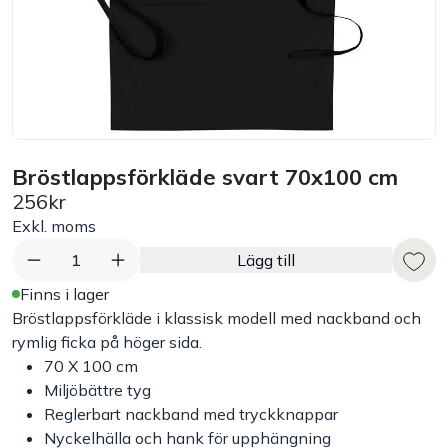
Bord
Råvaruhantering & lagring
Maskiner & apparater
Bröstlappsförkläde svart 70x100 cm
256kr
Exponering & servering
Exkl. moms
Städutrustning
1
Lägg till
Finns i lager
Arbetskläder
Bröstlappsförkläde i klassisk modell med nackband och
rymlig ficka på höger sida.
70 X 100 cm
Plåtbyte
Miljöbättre tyg
Reglerbart nackband med tryckknappar
Monin
Nyckelhälla och hank för upphängning