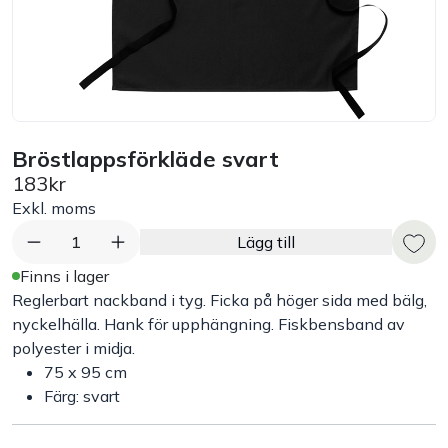
Bord
Råvaruhantering & lagring
Maskiner & apparater
Bröstlappsförkläde svart
183kr
Exponering & servering
Exkl. moms
1
Lägg till
Städutrustning
Finns i lager
Reglerbart nackband i tyg. Ficka på höger sida med bälg,
Arbetskläder
nyckelhälla. Hank för upphängning. Fiskbensband av
polyester i midja.
75 x 95 cm
Plåtbyte
Färg: svart
Monin