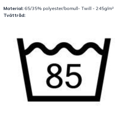
Material:
65/35% polyester/bomull- Twill - 245g/m²
Handla efter bransch
Tvättråd:
Varumärken
Outlet
Om Bakers
Kundtjänst
Kontakt