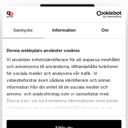
Samtycke
Information
Om
Denna webbplats använder cookies
Vi använder enhetsidentifierare för att anpassa innehållet
och annonserna till användarna, tillhandahålla funktioner
för sociala medier och analysera vår trafik. Vi
vidarebefordrar även sådana identifierare och annan
information från din enhet till de sociala medier och
Välkommen till Bakers!
annons- och analysföretag som vi samarbetar med.
Handlar du som företag eller privatperson?
Dessa kan i sin tur kombinera informationen med annan
Fortsätt som privatperson
information som du har tillhandahållit eller som de har
Fortsätt som företag
samlat in när du har använt deras tjänster.