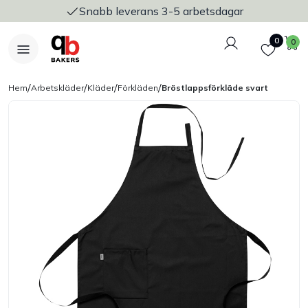
Snabb leverans 3-5 arbetsdagar
Logga in
Favoriter
V
0
0
/
/
/
/
Hem
Arbetskläder
Kläder
Förkläden
Bröstlappsförkläde svart
Nyheter
Bakers Pureline
Bageriplåtar & bakformar
Stickvagnar & transport
Utensilier