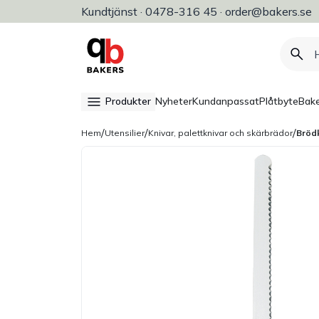
Kundtjänst · 0478-316 45 · order@bakers.se
Allt för bageri, konditori & restaura
Produkter
Nyheter
Kundanpassat
Plåtbyte
Bake
/
/
/
Hem
Utensilier
Knivar, palettknivar och skärbrädor
Bröd