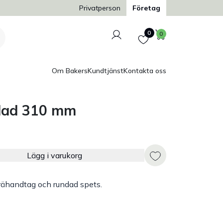
Trygg och säker betalning
Privatperson
Företag
Logga in
Favoriter
Varukorg
0
0
Om Bakers
Kundtjänst
Kontakta oss
blad 310 mm
Lägg i varukorg
ähandtag och rundad spets.