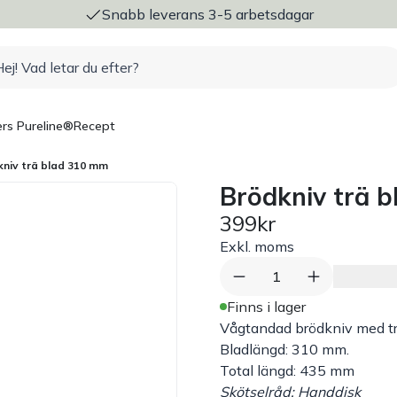
ng
Snabb leverans 3-5 arbetsdagar
rs Pureline®
Recept
kniv trä blad 310 mm
Brödkniv trä 
399kr
Exkl. moms
1
Finns i lager
Vågtandad brödkniv med tr
Bladlängd: 310 mm.
Total längd: 435 mm
Skötselråd: Handdisk