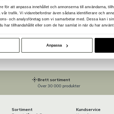
e för att anpassa innehållet och annonserna till användarna, tillh
Välkommen till Bakers!
vår trafik. Vi vidarebefordrar även sådana identifierare och anna
Handlar du som företag eller privatperson?
nnons- och analysföretag som vi samarbetar med. Dessa kan i sin
Fortsätt som privatperson
Fortsätt som företag
har tillhandahållit eller som de har samlat in när du har använt 
på
Anpassa
Brett sortiment
Över 30 000 produkter
Sortiment
Kundservice