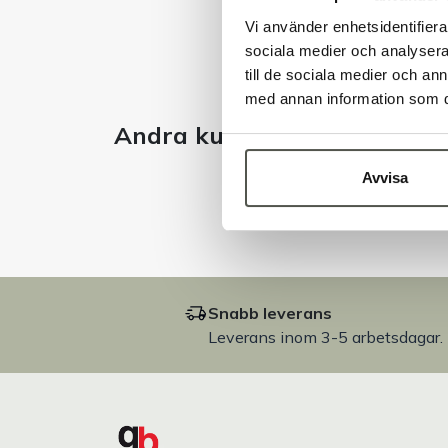
Vi använder enhetsidentifierar
sociala medier och analysera 
till de sociala medier och a
med annan information som du 
Andra kunder tittade även 
Avvisa
Snabb leverans
Leverans inom 3-5 arbetsdagar.