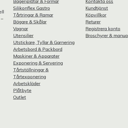
Bageriplåtar & Formar
Kontakta oss
Silikonflex Gastro
Kundtjänst
ll
Tårtringar & Ramar
Köpvillkor
 –
Bägare & Skålar
Returer
Vagnar
Registrera konto
Utensilier
Broschyrer & manua
Utstickare, Tyllar & Garnering
Arbetsbord & Packbord
Maskiner & Apparater
Exponering & Servering
Tårtställningar &
Tårtexponering
Arbetskläder
Plåtbyte
Outlet