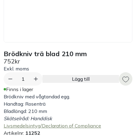
Bord
Råvaruhantering & lagring
Maskiner & apparater
Brödkniv trä blad 210 mm
752kr
Exponering & servering
Exkl. moms
Städutrustning
1
Lägg till
Finns i lager
Arbetskläder
Brödkniv med vågtandad egg.
Handtag: Rosenträ
Bladlängd: 210 mm
Plåtbyte
Skötselråd: Handdisk
Livsmedelsintyg/Declaration of Compliance
Monin
Artikelnr:
11252