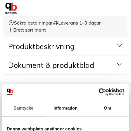
Handla efter bransch
Säkra betalningar
Leverans 1–3 dagar
Varumärken
Brett sortiment
Produktbeskrivning
Outlet
Om Bakers
Dokument & produktblad
Kundtjänst
Kontakt
Liknande produkter
Samtycke
Information
Om
Denna webbplats använder cookies
Andra kunder tittade även på