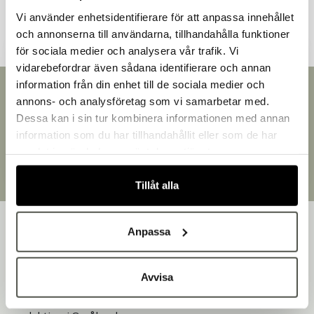
Vi använder enhetsidentifierare för att anpassa innehållet
och annonserna till användarna, tillhandahålla funktioner
för sociala medier och analysera vår trafik. Vi
vidarebefordrar även sådana identifierare och annan
information från din enhet till de sociala medier och
Välkommen till Bakers!
Snabb leverans
annons- och analysföretag som vi samarbetar med.
Handlar du som företag eller privatperson?
Leverans inom 3-5 arbetsdagar.
Dessa kan i sin tur kombinera informationen med annan
Brett sortiment
Fortsätt som privatperson
information som du har tillhandahållit eller som de har
Över 30 000 produkter
Fortsätt som företag
samlat in när du har använt deras tjänster.
Egen produktion
Designat och tillverkat i Småland
Tillåt alla
Anpassa
Avvisa
Bakers är en helhetsleverantör av professionell
utrustning för bageri, konditori och restaurang – med egen