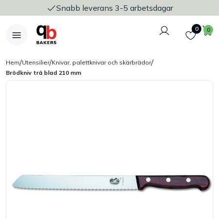
Snabb leverans 3-5 arbetsdagar
Logga in
Favoriter
V
0
0
/
/
/
Hem
Utensilier
Knivar, palettknivar och skärbrädor
Brödkniv trä blad 210 mm
Nyheter
Bakers Pureline
Bageriplåtar & bakformar
Stickvagnar & transport
Utensilier