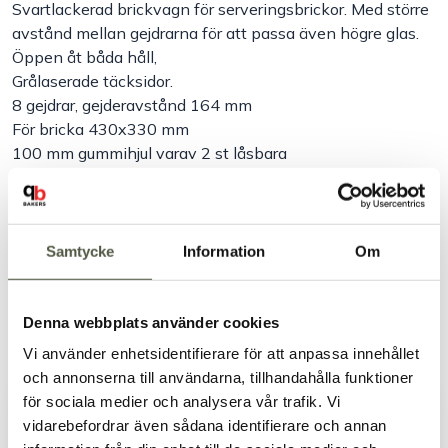
Svartlackerad brickvagn för serveringsbrickor. Med större
avstånd mellan gejdrarna för att passa även högre glas.
Öppen åt båda håll,
Grålaserade täcksidor.
8 gejdrar, gejderavstånd 164 mm
För bricka 430x330 mm
100 mm gummihjul varav 2 st låsbara
Mått: 430 x 390 x 1520 mm.
Artikelnr:
22085
Samtycke
Information
Om
Säkra betalningar
Leverans 1–3 dagar
Brett sortiment
Denna webbplats använder cookies
Vi använder enhetsidentifierare för att anpassa innehållet
Produktbeskrivning
och annonserna till användarna, tillhandahålla funktioner
för sociala medier och analysera vår trafik. Vi
vidarebefordrar även sådana identifierare och annan
Dokument & produktblad