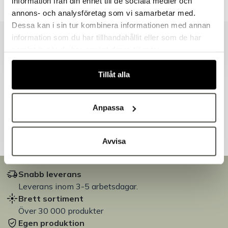
information från din enhet till de sociala medier och
Välkommen till Bakers!
annons- och analysföretag som vi samarbetar med.
Handlar du som företag eller privatperson?
Dessa kan i sin tur kombinera informationen med annan
Fortsätt som privatperson
information som du har tillhandahållit eller som de har
Fortsätt som företag
Liknande produkter
samlat in när du har använt deras tjänster.
Tillåt alla
Andra kunder tittade även på
Anpassa
Avvisa
Snabb leverans
Leverans inom 3-5 arbetsdagar.
Brett sortiment
Över 30 000 produkter
Egen produktion