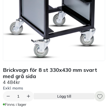
Handla efter bransch
Varumärken
Outlet
Om Bakers
Kundtjänst
Brickvagn för 8 st 330x430 mm svart
med grå sida
Kontakt
4 484kr
Exkl. moms
1
Lägg till
Finns i lager