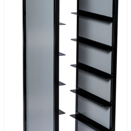
Bord
Råvaruhantering & lagring
Maskiner & apparater
Exponering & servering
Städutrustning
Arbetskläder
Plåtbyte
Monin