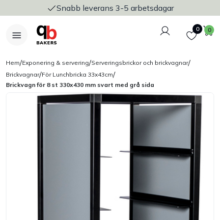
Snabb leverans 3-5 arbetsdagar
Logga in
Favoriter
V
0
0
/
/
/
Hem
Exponering & servering
Serveringsbrickor och brickvagnar
/
/
Brickvagnar
För Lunchbricka 33x43cm
Brickvagn för 8 st 330x430 mm svart med grå sida
Nyheter
Bakers Pureline
Bageriplåtar & bakformar
Stickvagnar & transport
Utensilier