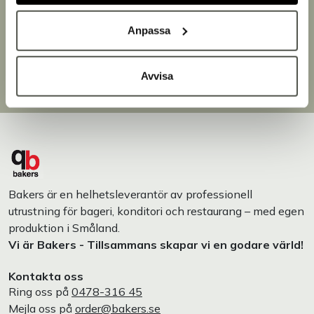
Snabb leverans
Leverans inom 3-5 arbetsdagar.
Anpassa
Brett sortiment
Över 30 000 produkter
Egen produktion
Avvisa
Designat och tillverkat i Småland
Bakers är en helhetsleverantör av professionell
utrustning för bageri, konditori och restaurang – med egen
produktion i Småland.
Vi är Bakers - Tillsammans skapar vi en godare värld!
Kontakta oss
Ring oss på
0478-316 45
Mejla oss på
order@bakers.se