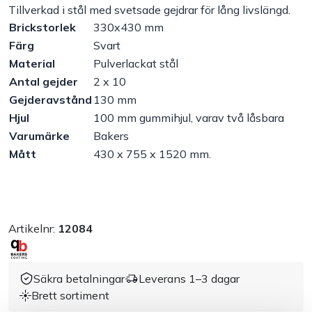
Tillverkad i stål med svetsade gejdrar för lång livslängd.
Brickstorlek
330x430 mm
Handla efter bransch
Färg
Svart
Material
Pulverlackat stål
Varumärken
Antal gejder
2 x 10
Gejderavstånd
130 mm
Outlet
Hjul
100 mm gummihjul, varav två låsbara
Varumärke
Bakers
Om Bakers
Mått
430 x 755 x 1520 mm.
Kundtjänst
Kontakt
Artikelnr:
12084
Säkra betalningar
Leverans 1–3 dagar
Brett sortiment