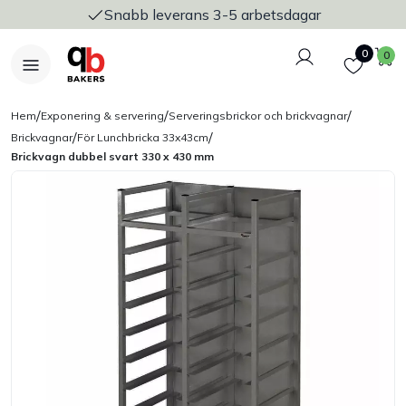
Snabb leverans 3-5 arbetsdagar
Logga in
Favoriter
V
0
0
/
/
/
Hem
Exponering & servering
Serveringsbrickor och brickvagnar
/
/
Brickvagnar
För Lunchbricka 33x43cm
Brickvagn dubbel svart 330 x 430 mm
Nyheter
Bakers Pureline
Bageriplåtar & bakformar
Stickvagnar & transport
Utensilier