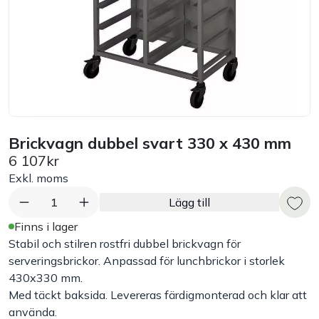
Bord
Råvaruhantering & lagring
Maskiner & apparater
Brickvagn dubbel svart 330 x 430 mm
Exponering & servering
6 107kr
Exkl. moms
Städutrustning
1
Lägg till
Arbetskläder
Finns i lager
Stabil och stilren rostfri dubbel brickvagn för
serveringsbrickor. Anpassad för lunchbrickor i storlek
Plåtbyte
430x330 mm.
Med täckt baksida. Levereras färdigmonterad och klar att
Monin
använda.