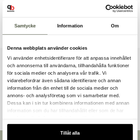
Produktbeskrivning
Samtycke
Information
Om
Dokument & produktblad
Denna webbplats använder cookies
Vi använder enhetsidentifierare för att anpassa innehållet
Liknande produkter
och annonserna till användarna, tillhandahålla funktioner
för sociala medier och analysera vår trafik. Vi
vidarebefordrar även sådana identifierare och annan
information från din enhet till de sociala medier och
Välkommen till Bakers!
annons- och analysföretag som vi samarbetar med.
Handlar du som företag eller privatperson?
Andra kunder tittade även på
Dessa kan i sin tur kombinera informationen med annan
Fortsätt som privatperson
information som du har tillhandahållit eller som de har
Fortsätt som företag
samlat in när du har använt deras tjänster.
Tillåt alla