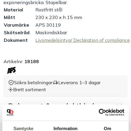
exponeringsbricka. Stapelbar.
Material
Rostfritt stål
Handla efter bransch
Mått
230 x 230 x h 15 mm
Varumärke
APS 30119
Varumärken
Skötselråd
Maskindiskbar
Dokument
Livsmedelsintyg/ Declaration of compliance
Outlet
Artikelnr:
18188
Om Bakers
Kundtjänst
Säkra betalningar
Leverans 1–3 dagar
Brett sortiment
Kontakt
Dokument & produktblad
Samtycke
Information
Om