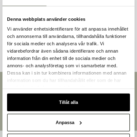
Liknande produkter
Denna webbplats använder cookies
Vi använder enhetsidentifierare för att anpassa innehållet
och annonserna till användarna, tillhandahålla funktioner
Andra kunder tittade även på
för sociala medier och analysera vår trafik. Vi
vidarebefordrar även sådana identifierare och annan
information från din enhet till de sociala medier och
Välkommen till Bakers!
annons- och analysföretag som vi samarbetar med.
Handlar du som företag eller privatperson?
Dessa kan i sin tur kombinera informationen med annan
Fortsätt som privatperson
information som du har tillhandahållit eller som de har
Snabb leverans
Fortsätt som företag
samlat in när du har använt deras tjänster.
Leverans inom 3-5 arbetsdagar.
Brett sortiment
Tillåt alla
Över 30 000 produkter
Egen produktion
Designat och tillverkat i Småland
Anpassa