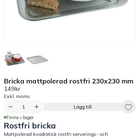
Bord
Råvaruhantering & lagring
Maskiner & apparater
Exponering & servering
Bricka mattpolerad rostfri 230x230 mm
Städutrustning
149kr
Exkl. moms
Arbetskläder
1
Lägg till
Plåtbyte
Finns i lager
Rostfri bricka
Monin
Mattpolerad kvadratisk rostfri serverings- och