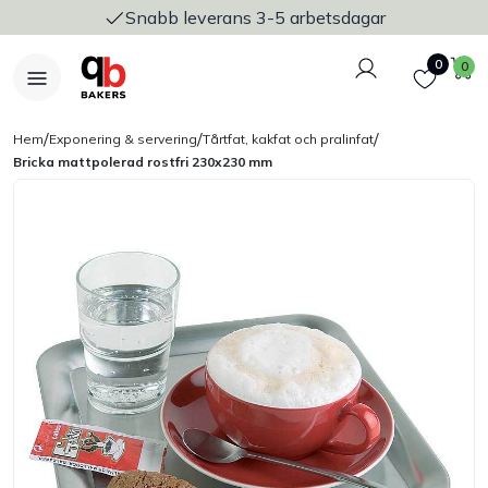
Snabb leverans 3-5 arbetsdagar
Logga in
Favoriter
V
0
0
/
/
/
Hem
Exponering & servering
Tårtfat, kakfat och pralinfat
Bricka mattpolerad rostfri 230x230 mm
Nyheter
Bakers Pureline
Bageriplåtar & bakformar
Stickvagnar & transport
Utensilier