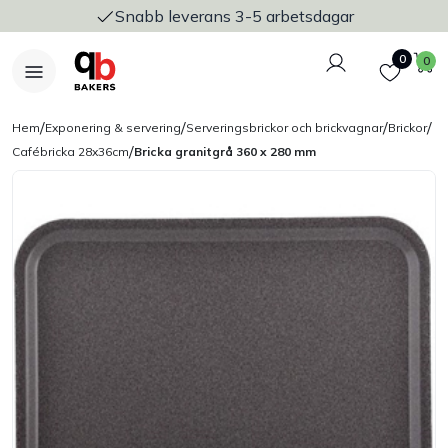
Snabb leverans 3-5 arbetsdagar
Logga in
Favoriter
V
0
0
/
/
/
/
Hem
Exponering & servering
Serveringsbrickor och brickvagnar
Brickor
/
Cafébricka 28x36cm
Bricka granitgrå 360 x 280 mm
Nyheter
Bakers Pureline
Bageriplåtar & bakformar
Stickvagnar & transport
Utensilier