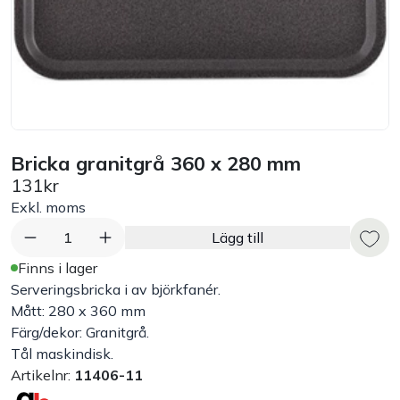
Bord
Råvaruhantering & lagring
Maskiner & apparater
Bricka granitgrå 360 x 280 mm
Exponering & servering
131kr
Exkl. moms
Städutrustning
1
Lägg till
Finns i lager
Arbetskläder
Serveringsbricka i av björkfanér.
Mått: 280 x 360 mm
Färg/dekor: Granitgrå.
Plåtbyte
Tål maskindisk.
Artikelnr:
11406-11
Monin