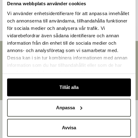
Denna webbplats använder cookies
Andra kunder tittade även på
Vi använder enhetsidentifierare för att anpassa innehållet
och annonserna till användarna, tillhandahålla funktioner
för sociala medier och analysera vår trafik. Vi
vidarebefordrar även sådana identifierare och annan
information från din enhet till de sociala medier och
Välkommen till Bakers!
annons- och analysföretag som vi samarbetar med.
Snabb leverans
Handlar du som företag eller privatperson?
Dessa kan i sin tur kombinera informationen med annan
Leverans inom 3-5 arbetsdagar.
Fortsätt som privatperson
information som du har tillhandahållit eller som de har
Brett sortiment
Fortsätt som företag
samlat in när du har använt deras tjänster.
Över 30 000 produkter
Egen produktion
Tillåt alla
Designat och tillverkat i Småland
Anpassa
Avvisa
Bakers är en helhetsleverantör av professionell