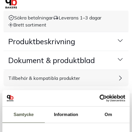
Handla efter bransch
Säkra betalningar
Leverans 1–3 dagar
Brett sortiment
Varumärken
Produktbeskrivning
Outlet
Dokument & produktblad
Om Bakers
Tillbehör & kompatibla produkter
Kundtjänst
Kontakt
Liknande produkter
Samtycke
Information
Om