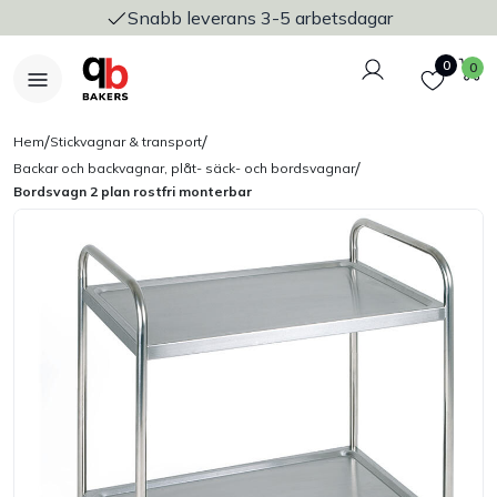
Snabb leverans 3-5 arbetsdagar
Logga in
Favoriter
V
0
0
/
/
Hem
Stickvagnar & transport
/
Backar och backvagnar, plåt- säck- och bordsvagnar
Bordsvagn 2 plan rostfri monterbar
Nyheter
Bakers Pureline
Bageriplåtar & bakformar
Stickvagnar & transport
Utensilier