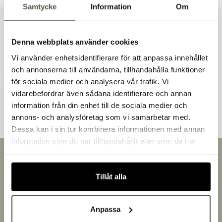
Samtycke
Information
Om
Liknande produkter
Denna webbplats använder cookies
Vi använder enhetsidentifierare för att anpassa innehållet
och annonserna till användarna, tillhandahålla funktioner
för sociala medier och analysera vår trafik. Vi
Andra kunder tittade även på
vidarebefordrar även sådana identifierare och annan
information från din enhet till de sociala medier och
Välkommen till Bakers!
annons- och analysföretag som vi samarbetar med.
Handlar du som företag eller privatperson?
Dessa kan i sin tur kombinera informationen med annan
Fortsätt som privatperson
information som du har tillhandahållit eller som de har
Fortsätt som företag
samlat in när du har använt deras tjänster.
Snabb leverans
Leverans inom 3-5 arbetsdagar.
Tillåt alla
Brett sortiment
Över 30 000 produkter
Egen produktion
Anpassa
Designat och tillverkat i Småland