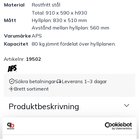
Material
Rostfritt stål
Handla efter bransch
Total: 910 x 590 x h930
Mått
Hyllplan: 830 x 510 mm
Avstånd mellan hyllplan: 560 mm
Varumärken
Varumärke
APS
Kapacitet
80 kg jämnt fördelat över hyllplanen.
Outlet
Artikelnr:
19502
Om Bakers
Säkra betalningar
Leverans 1–3 dagar
Kundtjänst
Brett sortiment
Kontakt
Produktbeskrivning
Dokument & produktblad