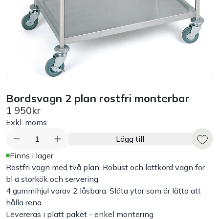
Bord
Råvaruhantering & lagring
Maskiner & apparater
Bordsvagn 2 plan rostfri monterbar
Exponering & servering
1 950kr
Exkl. moms
Städutrustning
1
Lägg till
Arbetskläder
Finns i lager
Rostfri vagn med två plan. Robust och lättkörd vagn för
bl a storkök och servering.
Plåtbyte
4 gummihjul varav 2 låsbara. Släta ytor som är lätta att
hålla rena.
Monin
Levereras i platt paket - enkel montering