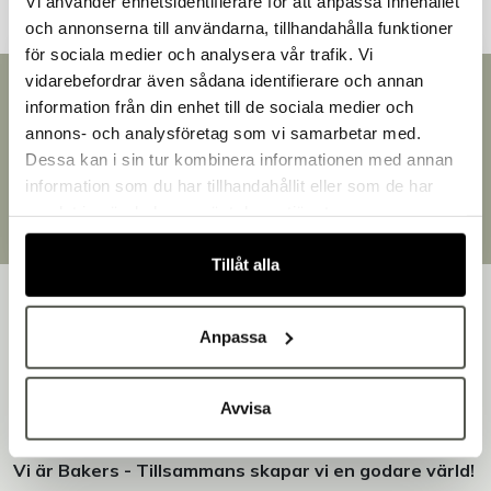
Vi använder enhetsidentifierare för att anpassa innehållet
och annonserna till användarna, tillhandahålla funktioner
för sociala medier och analysera vår trafik. Vi
vidarebefordrar även sådana identifierare och annan
Snabb leverans
information från din enhet till de sociala medier och
Välkommen till Bakers!
Leverans inom 3-5 arbetsdagar.
annons- och analysföretag som vi samarbetar med.
Handlar du som företag eller privatperson?
Brett sortiment
Dessa kan i sin tur kombinera informationen med annan
Över 30 000 produkter
Fortsätt som privatperson
information som du har tillhandahållit eller som de har
Egen produktion
Fortsätt som företag
samlat in när du har använt deras tjänster.
Designat och tillverkat i Småland
Tillåt alla
Anpassa
Bakers är en helhetsleverantör av professionell
Avvisa
utrustning för bageri, konditori och restaurang – med egen
produktion i Småland.
Vi är Bakers - Tillsammans skapar vi en godare värld!