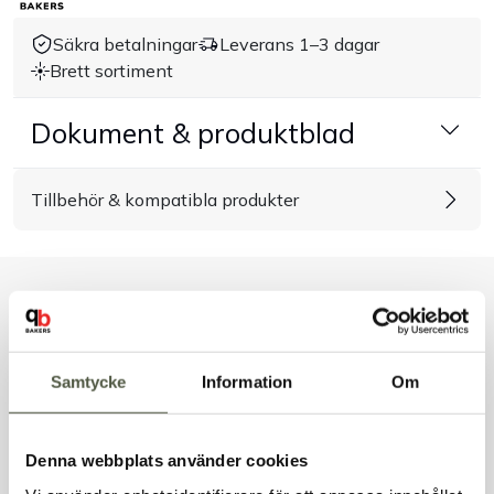
Handla efter bransch
Säkra betalningar
Leverans 1–3 dagar
Brett sortiment
Varumärken
Dokument & produktblad
Outlet
Tillbehör & kompatibla produkter
Om Bakers
Kundtjänst
Liknande produkter
Kontakt
Samtycke
Information
Om
Andra kunder tittade även på
Denna webbplats använder cookies