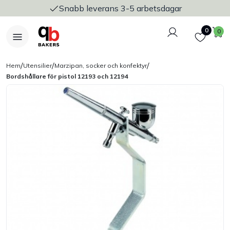
Snabb leverans 3-5 arbetsdagar
Logga in
Favoriter
V
0
0
/
/
/
Hem
Utensilier
Marzipan, socker och konfektyr
Bordshållare för pistol 12193 och 12194
Nyheter
Bakers Pureline
Bageriplåtar & bakformar
Stickvagnar & transport
Utensilier