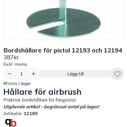
Bord
Råvaruhantering & lagring
Maskiner & apparater
Bordshållare för pistol 12193 och 12194
387kr
Exponering & servering
Exkl. moms
Städutrustning
1
Lägg till
Finns i lager
Hållare för airbrush
Arbetskläder
Praktisk bordshållare för färgpistol.
Plåtbyte
Utgående artikel - begränsat antal på lager!
Artikelnr:
12189
Monin