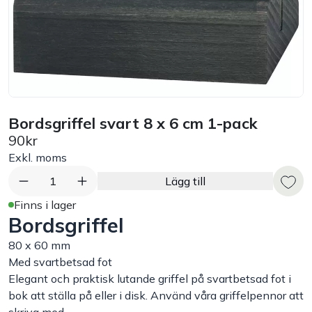
Bord
Råvaruhantering & lagring
Maskiner & apparater
Bordsgriffel svart 8 x 6 cm 1-pack
90kr
Exponering & servering
Exkl. moms
Städutrustning
1
Lägg till
Finns i lager
Bordsgriffel
Arbetskläder
80 x 60 mm
Plåtbyte
Med svartbetsad fot
Elegant och praktisk lutande griffel på svartbetsad fot i
bok att ställa på eller i disk. Använd våra griffelpennor att
Monin