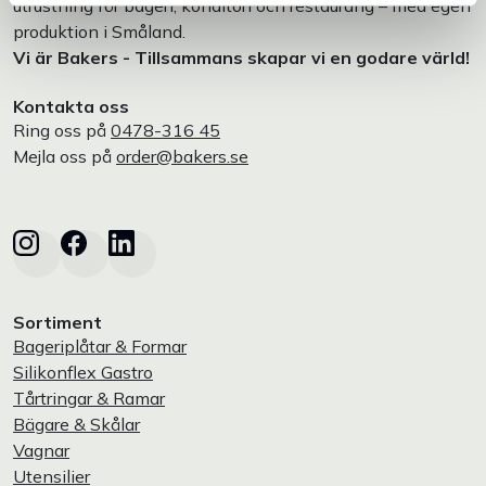
utrustning för bageri, konditori och restaurang – med egen
produktion i Småland.
Vi är Bakers - Tillsammans skapar vi en godare värld!
Kontakta oss
Ring oss på
0478-316 45
Mejla oss på
order@bakers.se
Sortiment
Bageriplåtar & Formar
Silikonflex Gastro
Tårtringar & Ramar
Bägare & Skålar
Vagnar
Utensilier