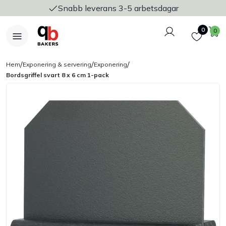
Snabb leverans 3-5 arbetsdagar
Logga in
Favoriter
V
0
0
/
/
/
Hem
Exponering & servering
Exponering
Bordsgriffel svart 8 x 6 cm 1-pack
Nyheter
Bakers Pureline
Bageriplåtar & bakformar
Stickvagnar & transport
Utensilier