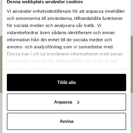
Denna webbplats använder cookies
Andra kunder tittade även på
Vi använder enhetsidentifierare för att anpassa innehållet
och annonserna till användarna, tillhandahålla funktioner
för sociala medier och analysera vår trafik. Vi
vidarebefordrar även sådana identifierare och annan
information från din enhet till de sociala medier och
Välkommen till Bakers!
Snabb leverans
annons- och analysföretag som vi samarbetar med.
Handlar du som företag eller privatperson?
Leverans inom 3-5 arbetsdagar.
Dessa kan i sin tur kombinera informationen med annan
Fortsätt som privatperson
Brett sortiment
information som du har tillhandahållit eller som de har
Fortsätt som företag
Över 30 000 produkter
samlat in när du har använt deras tjänster.
Egen produktion
Designat och tillverkat i Småland
Tillåt alla
Anpassa
Avvisa
Bakers är en helhetsleverantör av professionell