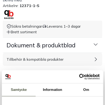
skriva med.
Artikelnr:
12371-1-S
Handla efter bransch
Varumärken
Säkra betalningar
Leverans 1–3 dagar
Brett sortiment
Outlet
Dokument & produktblad
Om Bakers
Tillbehör & kompatibla produkter
Kundtjänst
Kontakt
Liknande produkter
Samtycke
Information
Om