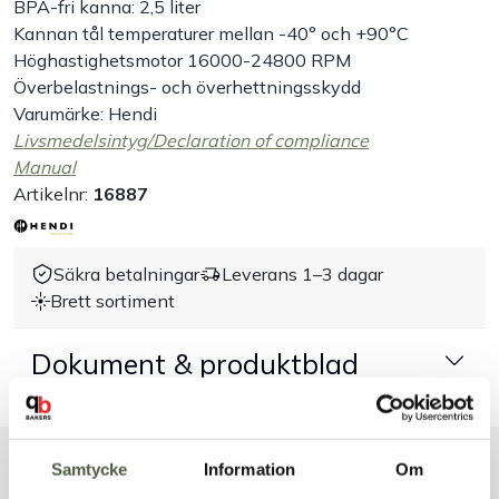
BPA-fri kanna: 2,5 liter
Kannan tål temperaturer mellan -40° och +90°C
Handla efter bransch
Höghastighetsmotor 16000-24800 RPM
Överbelastnings- och överhettningsskydd
Varumärken
Varumärke: Hendi
Livsmedelsintyg/Declaration of compliance
Manual
Outlet
Artikelnr:
16887
Om Bakers
Säkra betalningar
Leverans 1–3 dagar
Kundtjänst
Brett sortiment
Dokument & produktblad
Kontakt
Samtycke
Information
Om
Liknande produkter