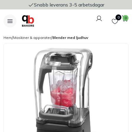
Snabb leverans 3-5 arbetsdagar
Logga in
Favoriter
V
0
0
/
/
Hem
Maskiner & apparater
Blender med ljudhuv
Nyheter
Bakers Pureline
Bageriplåtar & bakformar
Stickvagnar & transport
Utensilier