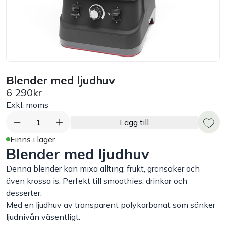
Bord
Råvaruhantering & lagring
Maskiner & apparater
Blender med ljudhuv
6 290kr
Exponering & servering
Exkl. moms
1
Lägg till
Städutrustning
Finns i lager
Blender med ljudhuv
Arbetskläder
Denna blender kan mixa allting: frukt, grönsaker och
även krossa is. Perfekt till smoothies, drinkar och
Plåtbyte
desserter.
Med en ljudhuv av transparent polykarbonat som sänker
ljudnivån väsentligt.
Monin