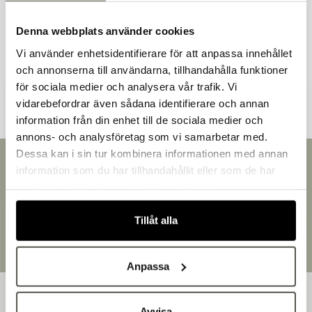
Denna webbplats använder cookies
Vi använder enhetsidentifierare för att anpassa innehållet
Andra kunder tittade även på
och annonserna till användarna, tillhandahålla funktioner
för sociala medier och analysera vår trafik. Vi
vidarebefordrar även sådana identifierare och annan
information från din enhet till de sociala medier och
Välkommen till Bakers!
annons- och analysföretag som vi samarbetar med.
Handlar du som företag eller privatperson?
Dessa kan i sin tur kombinera informationen med annan
Snabb leverans
Fortsätt som privatperson
information som du har tillhandahållit eller som de har
Leverans inom 3-5 arbetsdagar.
Fortsätt som företag
samlat in när du har använt deras tjänster.
Brett sortiment
Över 30 000 produkter
Tillåt alla
Egen produktion
Designat och tillverkat i Småland
Anpassa
Avvisa