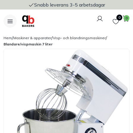
Snabb leverans 3-5 arbetsdagar
Logga in
Favoriter
V
0
0
/
/
/
Hem
Maskiner & apparater
Visp- och blandningsmaskiner
Blandare/vispmaskin 7 liter
Nyheter
Bakers Pureline
Bageriplåtar & bakformar
Stickvagnar & transport
Utensilier