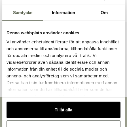
Dokument & produktblad
Samtycke
Information
Om
Denna webbplats använder cookies
Liknande produkter
Vi använder enhetsidentifierare för att anpassa innehållet
och annonserna till användarna, tillhandahålla funktioner
för sociala medier och analysera vår trafik. Vi
vidarebefordrar även sådana identifierare och annan
Andra kunder tittade även på
information från din enhet till de sociala medier och
Välkommen till Bakers!
annons- och analysföretag som vi samarbetar med.
Handlar du som företag eller privatperson?
Dessa kan i sin tur kombinera informationen med annan
Fortsätt som privatperson
information som du har tillhandahållit eller som de har
Fortsätt som företag
samlat in när du har använt deras tjänster.
Snabb leverans
Tillåt alla
Leverans inom 3-5 arbetsdagar.
Brett sortiment