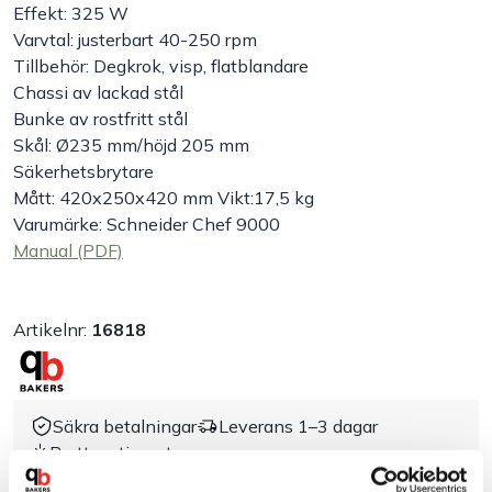
Effekt: 325 W
Varvtal: justerbart 40-250 rpm
Handla efter bransch
Tillbehör: Degkrok, visp, flatblandare
Chassi av lackad stål
Varumärken
Bunke av rostfritt stål
Skål: Ø235 mm/höjd 205 mm
Outlet
Säkerhetsbrytare
Mått: 420x250x420 mm Vikt:17,5 kg
Varumärke: Schneider Chef 9000
Om Bakers
Manual (PDF)
Kundtjänst
Artikelnr:
16818
Kontakt
Säkra betalningar
Leverans 1–3 dagar
Brett sortiment