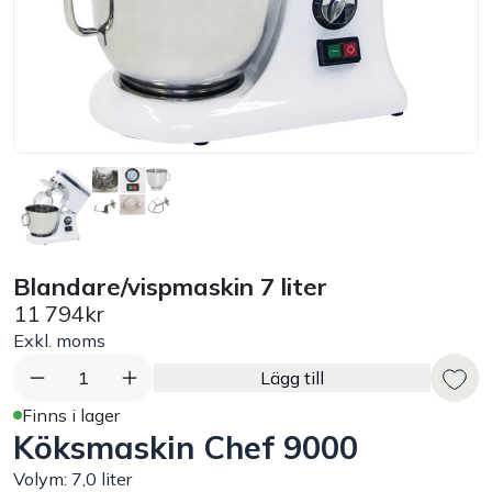
Bord
Råvaruhantering & lagring
Maskiner & apparater
Exponering & servering
Blandare/vispmaskin 7 liter
Städutrustning
11 794kr
Exkl. moms
Arbetskläder
1
Lägg till
Plåtbyte
Finns i lager
Köksmaskin Chef 9000
Monin
Volym: 7,0 liter