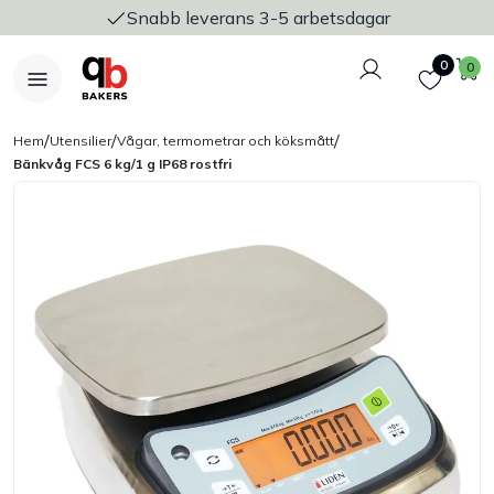
Snabb leverans 3-5 arbetsdagar
Logga in
Favoriter
V
0
0
/
/
/
Hem
Utensilier
Vågar, termometrar och köksmått
Bänkvåg FCS 6 kg/1 g IP68 rostfri
Nyheter
Bakers Pureline
Bageriplåtar & bakformar
Stickvagnar & transport
Utensilier