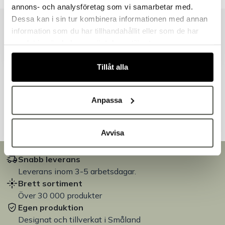
annons- och analysföretag som vi samarbetar med.
Handlar du som företag eller privatperson?
Dessa kan i sin tur kombinera informationen med annan
Fortsätt som privatperson
information som du har tillhandahållit eller som de har
Liknande produkter
Fortsätt som företag
samlat in när du har använt deras tjänster.
Tillåt alla
Andra kunder tittade även på
Anpassa
Avvisa
Snabb leverans
Leverans inom 3-5 arbetsdagar.
Brett sortiment
Över 30 000 produkter
Egen produktion
Designat och tillverkat i Småland