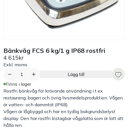
Bord
Råvaruhantering & lagring
Maskiner & apparater
Bänkvåg FCS 6 kg/1 g IP68 rostfri
4 615kr
Exponering & servering
Exkl. moms
Städutrustning
1
Lägg till
Finns i lager
Arbetskläder
Rostfri bänkvåg för krävande användning i t ex
restaurang, bageri och övrig livsmedelsproduktion. Vågen
är vatten- och dammtät (IP68).
Plåtbyte
Vågen är lågbyggd och har en tydlig bakgrundsbelyst
display. Den har rostfri löstagbar vågplatta som är lätt att
Monin
hålla ren.