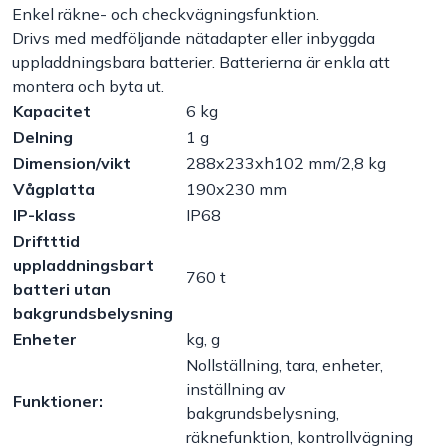
Enkel räkne- och checkvägningsfunktion.
Drivs med medföljande nätadapter eller inbyggda
Handla efter bransch
uppladdningsbara batterier. Batterierna är enkla att
montera och byta ut.
Varumärken
Kapacitet
6 kg
Delning
1 g
Outlet
Dimension/vikt
288x233xh102 mm/2,8 kg
Vågplatta
190x230 mm
Om Bakers
IP-klass
IP68
Driftttid
uppladdningsbart
Kundtjänst
760 t
batteri utan
bakgrundsbelysning
Kontakt
Enheter
kg, g
Nollställning, tara, enheter,
inställning av
Funktioner:
bakgrundsbelysning,
räknefunktion, kontrollvägning