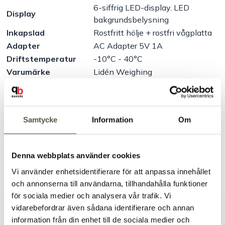
6-siffrig LED-display. LED
Display
bakgrundsbelysning
Inkapslad
Rostfritt hölje + rostfri vågplatta
Adapter
AC Adapter 5V 1A
Driftstemperatur
-10°C - 40°C
Varumärke
Lidén Weighing
OBS! Använd endast vågens originaladapter. Fel
adapter kan orsaka allvarliga skador på vågen som ej
täcks av garantin.
Samtycke
Information
Om
Artikelnr:
19193
Denna webbplats använder cookies
Säkra betalningar
Leverans 1–3 dagar
Vi använder enhetsidentifierare för att anpassa innehållet
Brett sortiment
och annonserna till användarna, tillhandahålla funktioner
för sociala medier och analysera vår trafik. Vi
Dokument & produktblad
vidarebefordrar även sådana identifierare och annan
information från din enhet till de sociala medier och
Välkommen till Bakers!