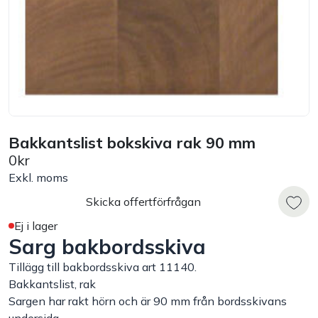
Bord
Råvaruhantering & lagring
Maskiner & apparater
Bakkantslist bokskiva rak 90 mm
Exponering & servering
0kr
Exkl. moms
Städutrustning
Skicka offertförfrågan
Arbetskläder
Ej i lager
Sarg bakbordsskiva
Plåtbyte
Tillägg till bakbordsskiva art 11140.
Bakkantslist, rak
Sargen har rakt hörn och är 90 mm från bordsskivans
Monin
undersida.