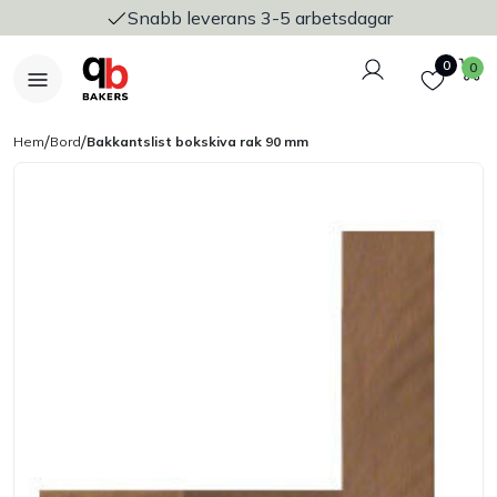
Snabb leverans 3-5 arbetsdagar
Logga in
Favoriter
V
0
0
/
/
Hem
Bord
Bakkantslist bokskiva rak 90 mm
Nyheter
Bakers Pureline
Bageriplåtar & bakformar
Stickvagnar & transport
Utensilier