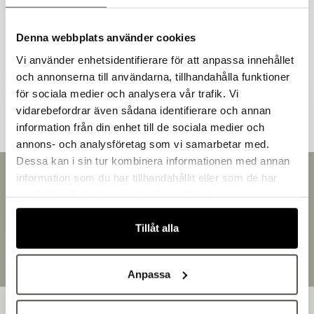
Liknande produkter
Denna webbplats använder cookies
Vi använder enhetsidentifierare för att anpassa innehållet
och annonserna till användarna, tillhandahålla funktioner
Andra kunder tittade även på
för sociala medier och analysera vår trafik. Vi
vidarebefordrar även sådana identifierare och annan
information från din enhet till de sociala medier och
Välkommen till Bakers!
annons- och analysföretag som vi samarbetar med.
Handlar du som företag eller privatperson?
Dessa kan i sin tur kombinera informationen med annan
Fortsätt som privatperson
Snabb leverans
information som du har tillhandahållit eller som de har
Fortsätt som företag
Leverans inom 3-5 arbetsdagar.
samlat in när du har använt deras tjänster.
Brett sortiment
Över 30 000 produkter
Tillåt alla
Egen produktion
Designat och tillverkat i Småland
Anpassa