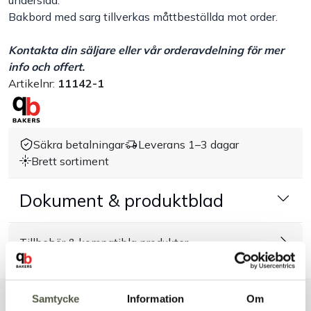
Bakbord med sarg tillverkas måttbeställda mot order.
Handla efter bransch
Kontakta din säljare eller vår orderavdelning för mer
info och offert.
Varumärken
Artikelnr:
11142-1
Outlet
Säkra betalningar
Leverans 1–3 dagar
Om Bakers
Brett sortiment
Kundtjänst
Dokument & produktblad
Kontakt
Tillbehör & kompatibla produkter
Samtycke
Information
Om