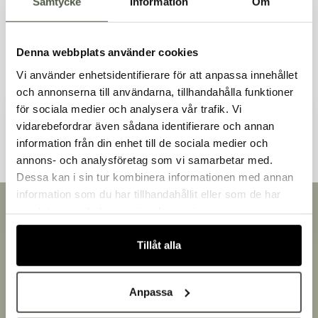
Samtycke
Information
Om
Liknande produkter
Denna webbplats använder cookies
Vi använder enhetsidentifierare för att anpassa innehållet
och annonserna till användarna, tillhandahålla funktioner
för sociala medier och analysera vår trafik. Vi
Andra kunder tittade även på
vidarebefordrar även sådana identifierare och annan
information från din enhet till de sociala medier och
Välkommen till Bakers!
annons- och analysföretag som vi samarbetar med.
Handlar du som företag eller privatperson?
Dessa kan i sin tur kombinera informationen med annan
Fortsätt som privatperson
information som du har tillhandahållit eller som de har
Fortsätt som företag
Snabb leverans
samlat in när du har använt deras tjänster.
Leverans inom 3-5 arbetsdagar.
Brett sortiment
Tillåt alla
Över 30 000 produkter
Egen produktion
Anpassa
Designat och tillverkat i Småland