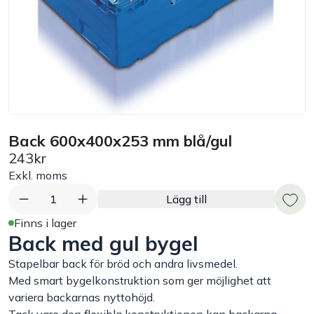
Bord
Råvaruhantering & lagring
Maskiner & apparater
Back 600x400x253 mm blå/gul
Exponering & servering
243kr
Exkl. moms
Städutrustning
1
Lägg till
Arbetskläder
Finns i lager
Back med gul bygel
Plåtbyte
Stapelbar back för bröd och andra livsmedel.
Med smart bygelkonstruktion som ger möjlighet att
variera backarnas nyttohöjd.
Monin