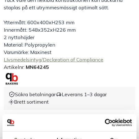
Tack vare den flexibla konstruktionen kan backarna
staplas på ett utrymmesmässigt optimalt sätt.
Handla efter bransch
Yttermått: 600x400xH253 mm
Innermått: 548x352xH226 mm
Varumärken
2 nyttohöjder
Material: Polypropylen
Outlet
Varumärke: Maxinest
LIvsmedelsintyg/Declaration of Compliance
Om Bakers
Artikelnr:
MN64245
Kundtjänst
Säkra betalningar
Leverans 1–3 dagar
Kontakt
Brett sortiment
Dokument & produktblad