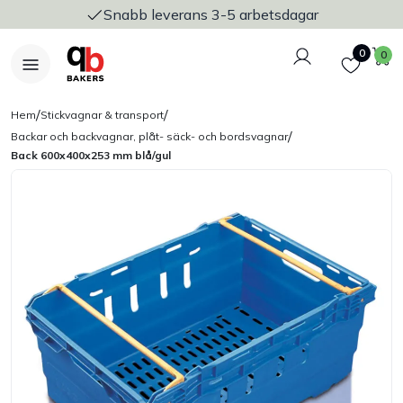
Snabb leverans 3-5 arbetsdagar
Logga in
Favoriter
V
0
0
/
/
Hem
Stickvagnar & transport
/
Backar och backvagnar, plåt- säck- och bordsvagnar
Back 600x400x253 mm blå/gul
Nyheter
Bakers Pureline
Bageriplåtar & bakformar
Stickvagnar & transport
Utensilier