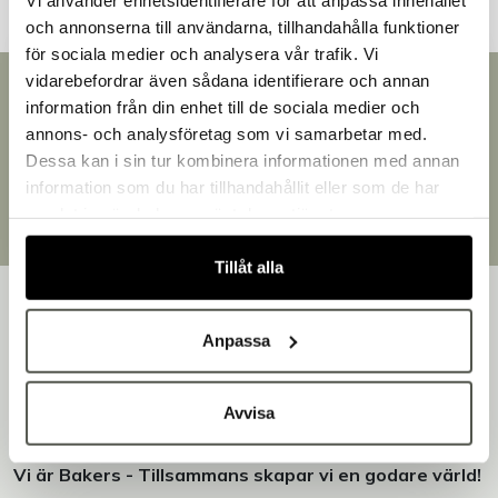
och annonserna till användarna, tillhandahålla funktioner
för sociala medier och analysera vår trafik. Vi
vidarebefordrar även sådana identifierare och annan
Snabb leverans
information från din enhet till de sociala medier och
Välkommen till Bakers!
Leverans inom 3-5 arbetsdagar.
annons- och analysföretag som vi samarbetar med.
Handlar du som företag eller privatperson?
Brett sortiment
Dessa kan i sin tur kombinera informationen med annan
Över 30 000 produkter
Fortsätt som privatperson
information som du har tillhandahållit eller som de har
Egen produktion
Fortsätt som företag
samlat in när du har använt deras tjänster.
Designat och tillverkat i Småland
Tillåt alla
Anpassa
Bakers är en helhetsleverantör av professionell
Avvisa
utrustning för bageri, konditori och restaurang – med egen
produktion i Småland.
Vi är Bakers - Tillsammans skapar vi en godare värld!