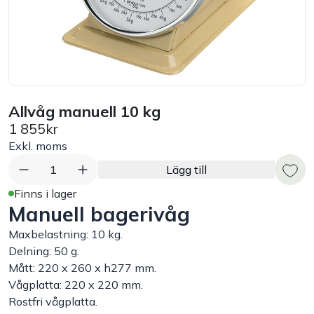
Bord
Råvaruhantering & lagring
Maskiner & apparater
Allvåg manuell 10 kg
1 855kr
Exponering & servering
Exkl. moms
1
Lägg till
Städutrustning
Finns i lager
Manuell bagerivåg
Arbetskläder
Maxbelastning: 10 kg.
Delning: 50 g.
Plåtbyte
Mått: 220 x 260 x h277 mm.
Vågplatta: 220 x 220 mm.
Rostfri vågplatta.
Monin