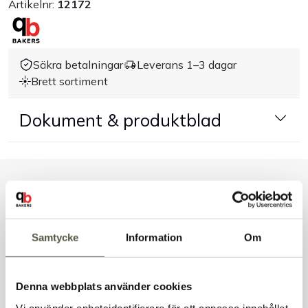
Artikelnr:
12172
Handla efter bransch
Säkra betalningar
Leverans 1–3 dagar
Varumärken
Brett sortiment
Outlet
Dokument & produktblad
Om Bakers
Kundtjänst
Liknande produkter
Kontakt
Samtycke
Information
Om
Andra kunder tittade även på
Denna webbplats använder cookies
Vi använder enhetsidentifierare för att anpassa innehållet