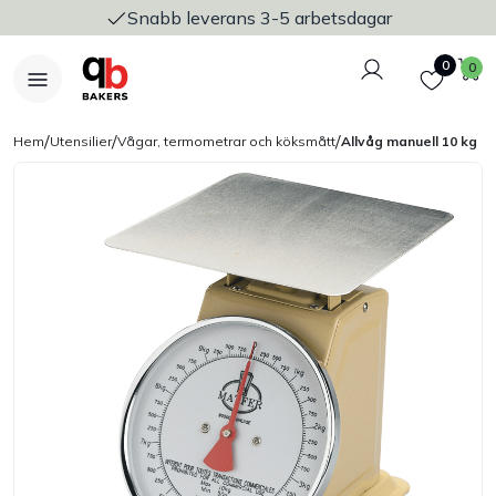
Snabb leverans 3-5 arbetsdagar
Logga in
Favoriter
V
0
0
/
/
/
Hem
Utensilier
Vågar, termometrar och köksmått
Allvåg manuell 10 kg
Nyheter
Bakers Pureline
Bageriplåtar & bakformar
Stickvagnar & transport
Utensilier