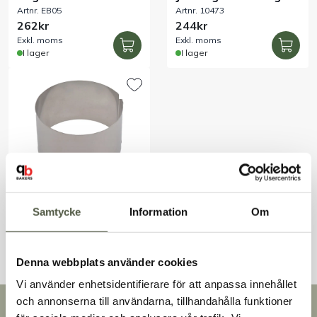
Artnr. EB05
Artnr. 10473
på fot 90 ml 100-pack
Ø200 mm
262kr
244kr
Handla efter bransch
Exkl. moms
Exkl. moms
I lager
I lager
Varumärken
Outlet
Om Bakers
Kundtjänst
Bakelsering rostfritt
Artnr. 10224
Ø65 x H40 mm
Samtycke
Information
Om
61kr
Kontakt
Exkl. moms
I lager
Denna webbplats använder cookies
Vi använder enhetsidentifierare för att anpassa innehållet
och annonserna till användarna, tillhandahålla funktioner
Snabb leverans