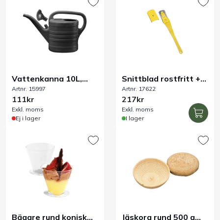
Bord
Råvaruhantering & lagring
Maskiner & apparater
Vattenkanna 10L,
Snittblad rostfritt +
Artnr. 15997
Artnr. 17622
svart
10 blad
111kr
217kr
Exponering & servering
Exkl. moms
Exkl. moms
Ej i lager
I lager
Städutrustning
Arbetskläder
Plåtbyte
Monin
Bägare rund konisk
Jäskorg rund 500 g