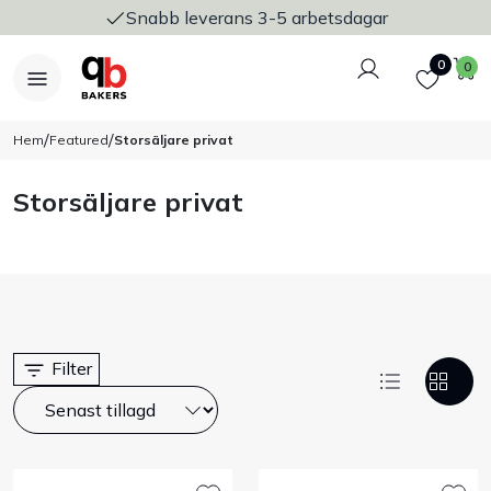
Snabb leverans 3-5 arbetsdagar
Logga in
Favoriter
V
0
0
/
/
Hem
Featured
Storsäljare privat
Storsäljare privat
Nyheter
Bakers Pureline
Bageriplåtar & bakformar
Filter
Stickvagnar & transport
Utensilier