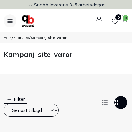
Snabb leverans 3-5 arbetsdagar
Logga in
Favoriter
V
0
0
/
/
Hem
Featured
Kampanj-site-varor
Kampanj-site-varor
Nyheter
Bakers Pureline
Bageriplåtar & bakformar
Filter
Stickvagnar & transport
Utensilier