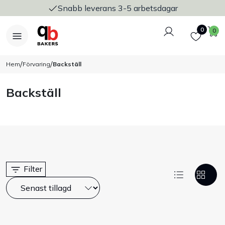
Snabb leverans 3-5 arbetsdagar
Logga in
Favoriter
V
0
0
/
/
Hem
Förvaring
Backställ
Backställ
Nyheter
Bakers Pureline
Bageriplåtar & bakformar
Filter
Stickvagnar & transport
Utensilier