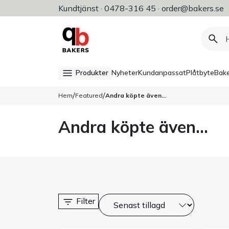
Kundtjänst · 0478-316 45 · order@bakers.se
Allt för bageri, konditori & restaura
Produkter
Nyheter
Kundanpassat
Plåtbyte
Bake
/
/
Hem
Featured
Andra köpte även...
Andra köpte även...
Filter