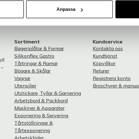
Brett sortiment
Anpassa
Över 30 000 produkter
Sortiment
Kundservice
Bageriplåtar & Formar
Kontakta oss
Silikonflex Gastro
Kundtjänst
ll
Tårtringar & Ramar
Köpvillkor
 –
Bägare & Skålar
Returer
Vagnar
Registrera konto
Utensilier
Broschyrer & manua
Utstickare, Tyllar & Garnering
Arbetsbord & Packbord
Maskiner & Apparater
Exponering & Servering
Tårtställningar &
Tårtexponering
Arbetskläder