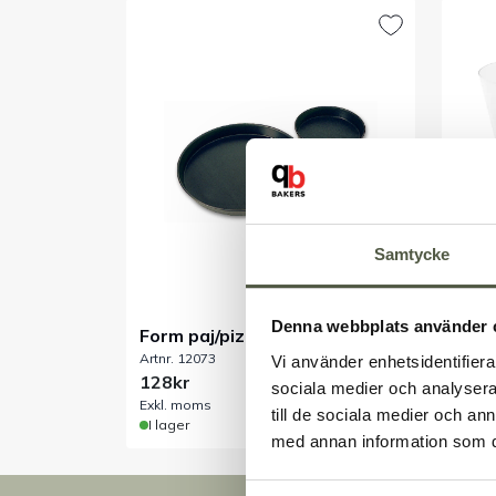
Samtycke
Denna webbplats använder 
Form paj/pizza non-stick 180
Bäga
Artnr. 12073
Artnr.
x 23 mm
135 
Vi använder enhetsidentifierar
128kr
292k
sociala medier och analysera 
Exkl. moms
Exkl.
till de sociala medier och a
I lager
I lag
med annan information som du 