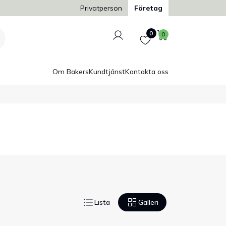
Trygg och säker betalning
Privatperson
Företag
Logga in
Favoriter
Varukorg
0
0
Om Bakers
Kundtjänst
Kontakta oss
Lista
Galleri