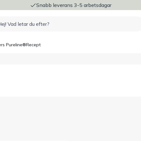
ng
Snabb leverans 3-5 arbetsdagar
rs Pureline®
Recept