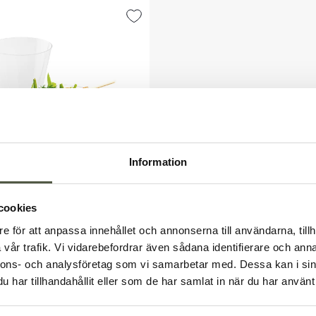
Information
cookies
re rund konisk på fot
 EB10
ml 100-pack
e för att anpassa innehållet och annonserna till användarna, tillh
Välkommen till Bakers!
r
vår trafik. Vi vidarebefordrar även sådana identifierare och anna
Handlar du som företag eller privatperson?
 moms
nnons- och analysföretag som vi samarbetar med. Dessa kan i sin
Fortsätt som privatperson
Fortsätt som företag
er
har tillhandahållit eller som de har samlat in när du har använt 